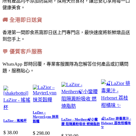
所有產品均不添加防腐劑，採用天然食材，讓您安心享用每一口
健康美食。
🚚 全港即日送貨
香港第一間即食燕窩即日送上門專門店，最快速度將新鮮燉品送
到您手上。
💬 優質客戶服務
WhatsApp 即時回覆，專業客服團隊為您解答任何產品或訂購問
題，服務貼心。
LaZior –
MayterLynn 抹茶
🍒LaZior 排毒果汁 -
LaZior - Merihers🍃小蠻
LaZior - 搖搖杯
穀糧
Hebenet 荔枝柑橘味
腰 阻隔澱粉吸收 燃燒脂肪
✨
$
38.00
$
298.00
$
320.00