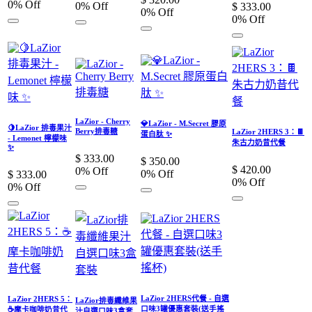
0
% Off
0
% Off
$
333.00
0
% Off
0
% Off
LaZior - Cherry
💎LaZior - M.Secret 膠原
🍋LaZior 排毒果汁
Berry排毒糖
LaZior 2HERS 3：🍫
蛋白肽 ✨
- Lemonet 檸檬味
朱古力奶昔代餐
✨
$
333.00
$
350.00
$
420.00
0
% Off
0
% Off
$
333.00
0
% Off
0
% Off
LaZior 2HERS代餐 - 自選
LaZior 2HERS 5：
LaZior排毒纖維果
口味3罐優惠套裝(送手搖
☕摩卡咖啡奶昔代
汁自選口味3盒套