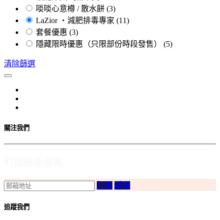
啖啖心意樽 / 散水餅
(3)
LaZior ・減肥排毒專家
(11)
套餐優惠
(3)
隱藏限時優惠（只限部份時段發售）
(5)
清除篩選
關注我們
訂閲最新優惠
訂閲
感謝
追蹤我們