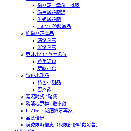
燉燕窩．雪燕．桃膠
滋補燉花膠湯
牛奶燉花膠
250ML 碗裝燉品
鮮燉燕窩產品
清燉燕窩
鮮燉燕窩
惹味小食 / 養生湯包
養生湯包
惹味小食
特色小甜品
特色小甜品
雪燕飲
濃湯雞煲 / 豬煲
啖啖心意樽 / 散水餅
LaZior ・減肥排毒專家
套餐優惠
隱藏限時優惠（只限部份時段發售）