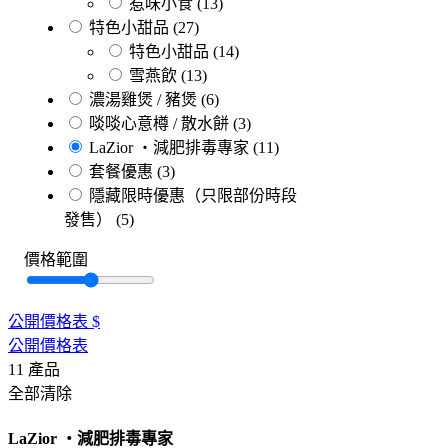
惹味小食
(13)
特色小甜品
(27)
特色小甜品
(14)
雪燕飲
(13)
濃湯雞煲 / 豬煲
(6)
啖啖心意樽 / 散水餅
(3)
LaZior ・減肥排毒專家
(11)
套餐優惠
(3)
隱藏限時優惠（只限部份時段
發售）
(5)
價格範圍
公開價格表
$
公開價格表
11
產品
全部清除
LaZior ・減肥排毒專家