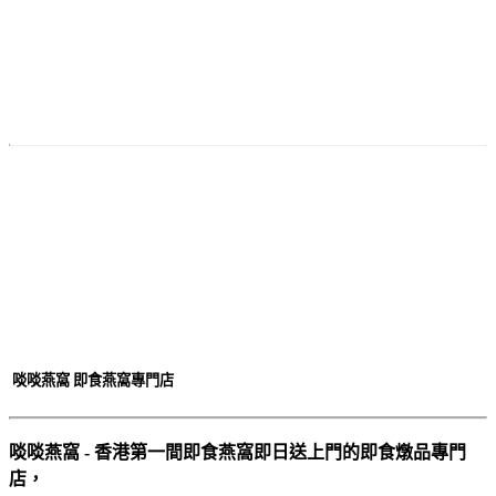
付款
方法
啖啖燕窩 即食燕窩專門店
啖啖燕窩 - 香港第一間即食燕窩即日送上門的即食燉品專門
店，