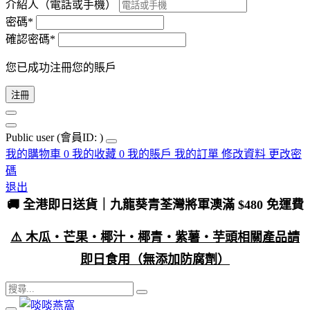
介紹人（電話或手機）
密碼*
確認密碼*
您已成功注冊您的賬戶
注冊
Public user
(會員ID: )
我的購物車
0
我的收藏
0
我的賬戶
我的訂單
修改資料
更改密
碼
退出
🚚 全港即日送貨｜九龍葵青荃灣將軍澳滿 $480 免運費
⚠️ 木瓜・芒果・椰汁・椰青・紫薯・芋頭相關產品請
即日食用（無添加防腐劑）