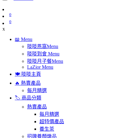
0
0
x
📖 Menu
啖啖燕窩Menu
啖啖到會 Menu
啖啖月子餐Menu
LaZior Menu
🍽️ 啖啖主頁
🔥 熱賣產品
每月精選
🏷️ 商品分類
熱賣產品
每月精選
超特價產品
養生茶
招牌養顏燉品