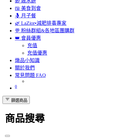
🎁 散水餅
🍱 美食到會
🤱 月子餐
🌿 LaZior•減肥排毒專家
💬 粉絲群組&各地區團購群
👑 會員優惠
充值
充值優惠
燉品小知識
關於我們
常見問題 FAQ
0
篩選商品
商品搜尋