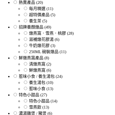
熱賣產品
(20)
每月精選
(11)
超特價產品
(5)
養生茶
(5)
招牌養顏燉品
(49)
燉燕窩．雪燕．桃膠
(28)
滋補燉花膠湯
(6)
牛奶燉花膠
(3)
250ML 碗裝燉品
(11)
鮮燉燕窩產品
(8)
清燉燕窩
(2)
鮮燉燕窩
(6)
惹味小食 / 養生湯包
(24)
養生湯包
(10)
惹味小食
(13)
特色小甜品
(27)
特色小甜品
(14)
雪燕飲
(13)
濃湯雞煲 / 豬煲
(6)