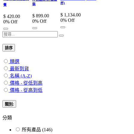
杯)
裝
餐
$
1,134.00
$
899.00
$
420.00
0
% Off
0
% Off
0
% Off
排序
精選
最新到貨
名稱 (A-Z)
價格 - 從低到高
價格 - 從高到低
類別:
分類
所有產品
(146)