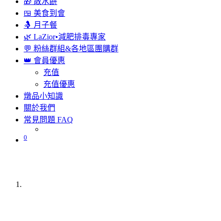
🎁 散水餅
🍱 美食到會
🤱 月子餐
🌿 LaZior•減肥排毒專家
💬 粉絲群組&各地區團購群
👑 會員優惠
充值
充值優惠
燉品小知識
關於我們
常見問題 FAQ
0