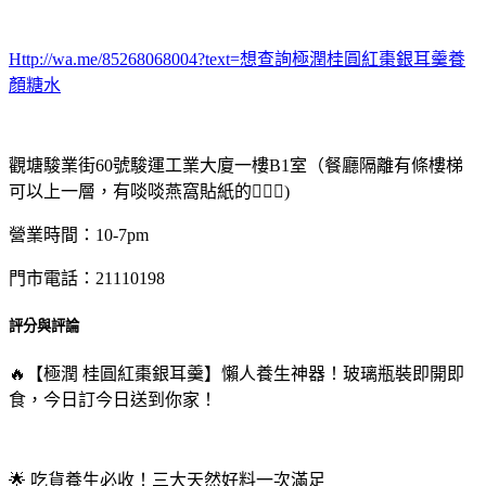
Http://wa.me/85268068004?text=想查詢極潤桂圓紅棗銀耳羹養
顏糖水
觀塘駿業街60號駿運工業大廈一樓B1室（餐廳隔離有條樓梯
可以上一層，有啖啖燕窩貼紙的💁🏻‍♂️)
營業時間：10-7pm
門市電話：21110198
評分與評論
🔥【極潤 桂圓紅棗銀耳羹】懶人養生神器！玻璃瓶裝即開即
食，今日訂今日送到你家！
🌟 吃貨養生必收！三大天然好料一次滿足