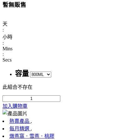
暫無販售
天
:
小時
:
Mins
:
Secs
容量
此組合不存在
加入購物車
熱賣產品
,
每月精選
,
燉燕窩．雪燕．桃膠