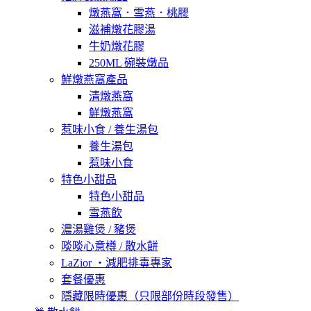
燉燕窩．雪燕．桃膠
滋補燉花膠湯
牛奶燉花膠
250ML 碗裝燉品
鮮燉燕窩產品
清燉燕窩
鮮燉燕窩
惹味小食 / 養生湯包
養生湯包
惹味小食
特色小甜品
特色小甜品
雪燕飲
濃湯雞煲 / 豬煲
啖啖心意樽 / 散水餅
LaZior ・減肥排毒專家
套餐優惠
隱藏限時優惠（只限部份時段發售）