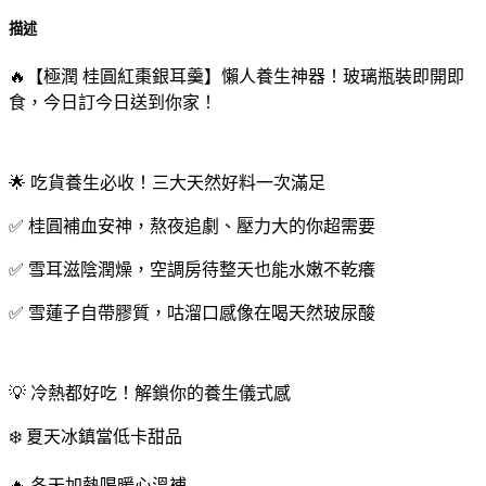
描述
🔥【極潤 桂圓紅棗銀耳羹】懶人養生神器！玻璃瓶裝即開即
食，今日訂今日送到你家！
🌟 吃貨養生必收！三大天然好料一次滿足
✅ 桂圓補血安神，熬夜追劇、壓力大的你超需要
✅ 雪耳滋陰潤燥，空調房待整天也能水嫩不乾癢
✅ 雪蓮子自帶膠質，咕溜口感像在喝天然玻尿酸
💡 冷熱都好吃！解鎖你的養生儀式感
❄️ 夏天冰鎮當低卡甜品
🔥 冬天加熱喝暖心溫補