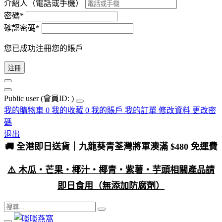
介紹人（電話或手機）
密碼*
確認密碼*
您已成功注冊您的賬戶
注冊
Public user
(會員ID: )
我的購物車
0
我的收藏
0
我的賬戶
我的訂單
修改資料
更改密
碼
退出
🚚 全港即日送貨｜九龍葵青荃灣將軍澳滿 $480 免運費
⚠️ 木瓜・芒果・椰汁・椰青・紫薯・芋頭相關產品請
即日食用（無添加防腐劑）