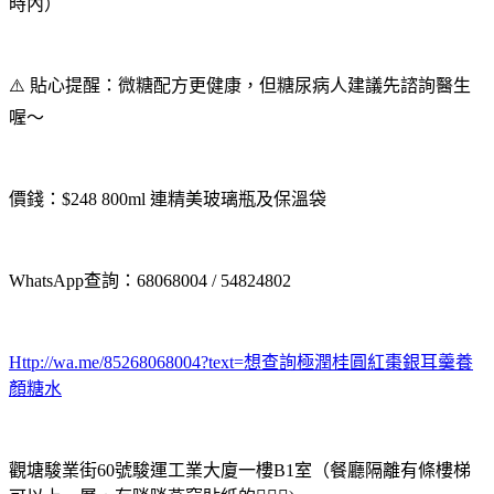
時內）
⚠️ 貼心提醒：微糖配方更健康，但糖尿病人建議先諮詢醫生
喔～
價錢：$248 800ml 連精美玻璃瓶及保溫袋
WhatsApp查詢：68068004 / 54824802
Http://wa.me/85268068004?text=想查詢極潤桂圓紅棗銀耳羹養
顏糖水
觀塘駿業街60號駿運工業大廈一樓B1室（餐廳隔離有條樓梯