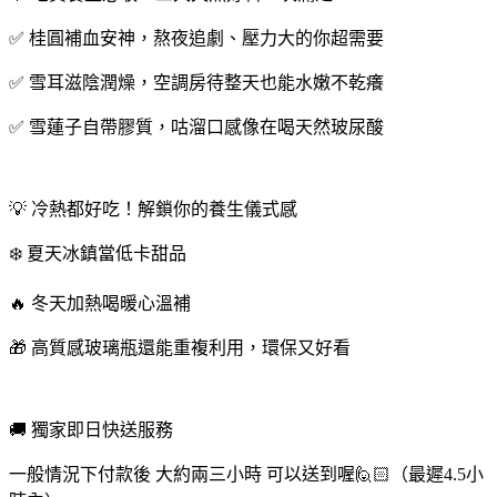
✅ 桂圓補血安神，熬夜追劇、壓力大的你超需要
✅ 雪耳滋陰潤燥，空調房待整天也能水嫩不乾癢
✅ 雪蓮子自帶膠質，咕溜口感像在喝天然玻尿酸
💡 冷熱都好吃！解鎖你的養生儀式感
❄️ 夏天冰鎮當低卡甜品
🔥 冬天加熱喝暖心溫補
🎁 高質感玻璃瓶還能重複利用，環保又好看
🚚 獨家即日快送服務
一般情況下付款後 大約兩三小時 可以送到喔🙋🏻（最遲4.5小