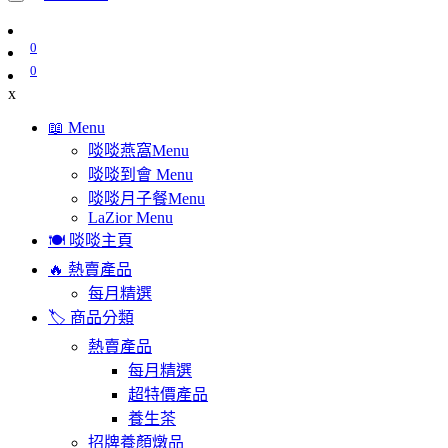
0
0
x
📖 Menu
啖啖燕窩Menu
啖啖到會 Menu
啖啖月子餐Menu
LaZior Menu
🍽️ 啖啖主頁
🔥 熱賣產品
每月精選
🏷️ 商品分類
熱賣產品
每月精選
超特價產品
養生茶
招牌養顏燉品