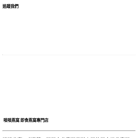
追蹤我們
付款
方法
啖啖燕窩 即食燕窩專門店