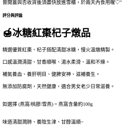
曾開蓋與否收貨後須盡快放進雪櫃，於兩天內食用喔♡"
評分與評論
🍯冰糖紅棗杞子燉品
精選優質紅棗、杞子搭配清甜冰糖，慢火溫燉精製。
口感溫潤清甜、甘香順喉、湯水柔滑、溫和不燥。
補氣養血、養肝明目、健脾安神、滋補養生。
無添加防腐劑，天然健康，適合男女老少日常滋養。
如選擇 (燕窩/桃膠/雪燕) = 燕窩含量約100g
味道清甜潤肺、養陰生津、甘醇溫順~