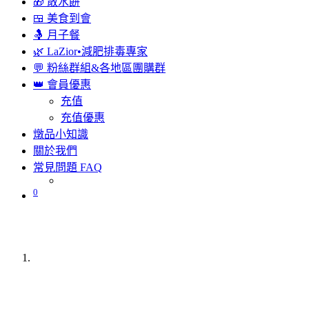
🎁 散水餅
🍱 美食到會
🤱 月子餐
🌿 LaZior•減肥排毒專家
💬 粉絲群組&各地區團購群
👑 會員優惠
充值
充值優惠
燉品小知識
關於我們
常見問題 FAQ
0