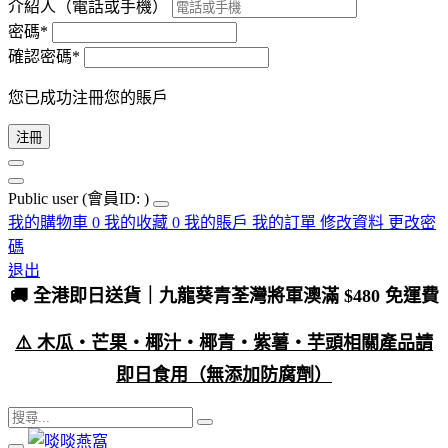
介紹人（電話或手機）
密碼*
確認密碼*
您已成功注冊您的賬戶
注冊
Public user
(會員ID: )
我的購物車
0
我的收藏
0
我的賬戶
我的訂單
修改資料
更改密
碼
退出
🚚 全港即日送貨｜九龍葵青荃灣將軍澳滿 $480 免運費
⚠️ 木瓜・芒果・椰汁・椰青・紫薯・芋頭相關產品請
即日食用（無添加防腐劑）