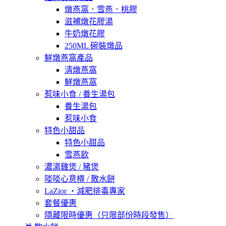
燉燕窩．雪燕．桃膠
滋補燉花膠湯
牛奶燉花膠
250ML 碗裝燉品
鮮燉燕窩產品
清燉燕窩
鮮燉燕窩
惹味小食 / 養生湯包
養生湯包
惹味小食
特色小甜品
特色小甜品
雪燕飲
濃湯雞煲 / 豬煲
啖啖心意樽 / 散水餅
LaZior ・減肥排毒專家
套餐優惠
隱藏限時優惠（只限部份時段發售）