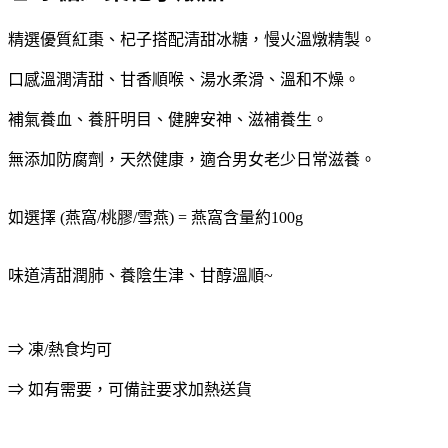
精選優質紅棗、杞子搭配清甜冰糖，慢火溫燉精製。
口感溫潤清甜、甘香順喉、湯水柔滑、溫和不燥。
補氣養血、養肝明目、健脾安神、滋補養生。
無添加防腐劑，天然健康，適合男女老少日常滋養。
如選擇 (燕窩/桃膠/雪燕) = 燕窩含量約100g
味道清甜潤肺、養陰生津、甘醇溫順~
⇒ 凍/熱食均可
⇒ 如有需要，可備註要求加熱送貨