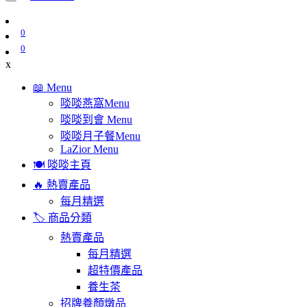
0
0
x
📖 Menu
啖啖燕窩Menu
啖啖到會 Menu
啖啖月子餐Menu
LaZior Menu
🍽️ 啖啖主頁
🔥 熱賣產品
每月精選
🏷️ 商品分類
熱賣產品
每月精選
超特價產品
養生茶
招牌養顏燉品