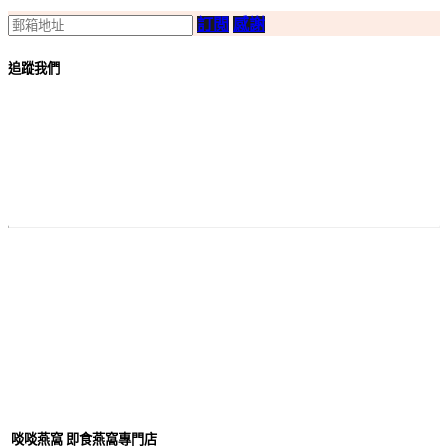
訂閲
感謝
追蹤我們
付款
方法
啖啖燕窩 即食燕窩專門店