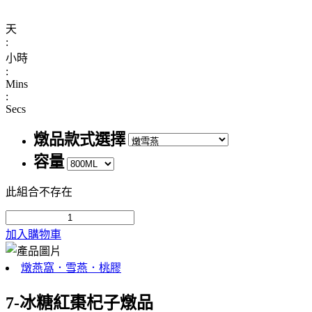
天
:
小時
:
Mins
:
Secs
燉品款式選擇
容量
此組合不存在
加入購物車
燉燕窩．雪燕．桃膠
7-冰糖紅棗杞子燉品