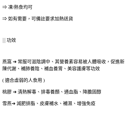
⇒ 凍/熱食均可
⇒ 如有需要，可備註要求加熱送貨
░ 功效
燕窩 ➔ 常服可滋陰調中、其營養素容易被人體吸收，促進新
陳代謝、補肺養陰、補血養胃、美容護膚等功效
( 適合虛弱的人食用 )
桃膠 ➔ 清熱解毒、排毒養顏、通血脂、降膽固醇
雪燕➔ 減肥排脂、皮膚補水、補濕、增強免疫