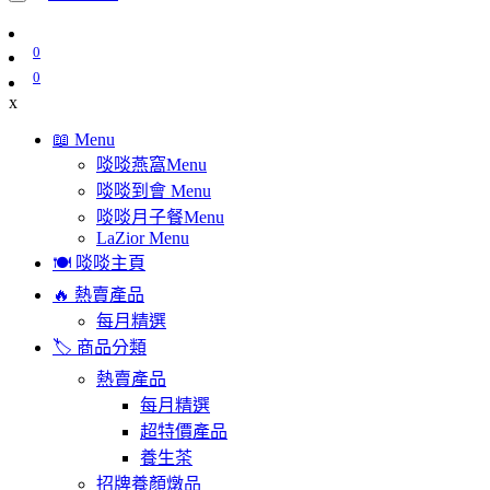
0
0
x
📖 Menu
啖啖燕窩Menu
啖啖到會 Menu
啖啖月子餐Menu
LaZior Menu
🍽️ 啖啖主頁
🔥 熱賣產品
每月精選
🏷️ 商品分類
熱賣產品
每月精選
超特價產品
養生茶
招牌養顏燉品