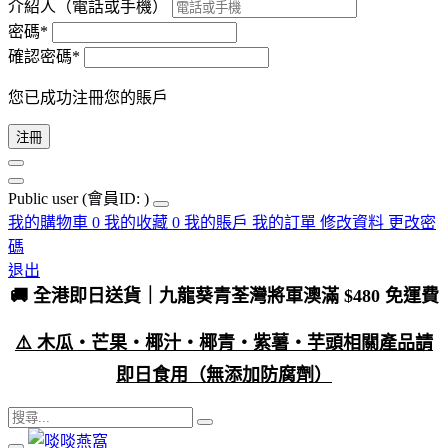
介紹人（電話或手機）
密碼*
確認密碼*
您已成功注冊您的賬戶
注冊
Public user
(會員ID: )
我的購物車
0
我的收藏
0
我的賬戶
我的訂單
修改資料
更改密
碼
退出
🚚 全港即日送貨｜九龍葵青荃灣將軍澳滿 $480 免運費
⚠️ 木瓜・芒果・椰汁・椰青・紫薯・芋頭相關產品請
即日食用（無添加防腐劑）