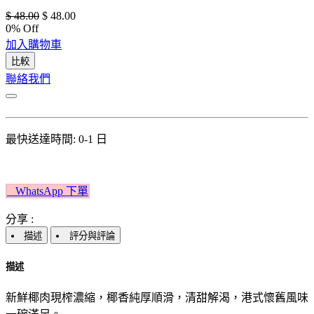
$
48.00
$
48.00
0
% Off
加入購物車
比較
聯絡我們
最快送達時間: 0-1 日
W​​hatsApp 下單​​​​​​
分享 :
描述
評分與評論
描述
新鮮椰肉現榨濃縮，椰香純厚順滑，清甜解渴，港式懷舊風味