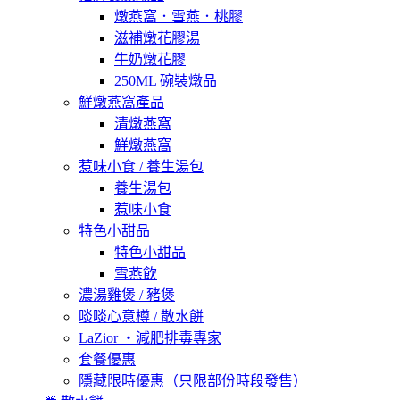
燉燕窩．雪燕．桃膠
滋補燉花膠湯
牛奶燉花膠
250ML 碗裝燉品
鮮燉燕窩產品
清燉燕窩
鮮燉燕窩
惹味小食 / 養生湯包
養生湯包
惹味小食
特色小甜品
特色小甜品
雪燕飲
濃湯雞煲 / 豬煲
啖啖心意樽 / 散水餅
LaZior ・減肥排毒專家
套餐優惠
隱藏限時優惠（只限部份時段發售）