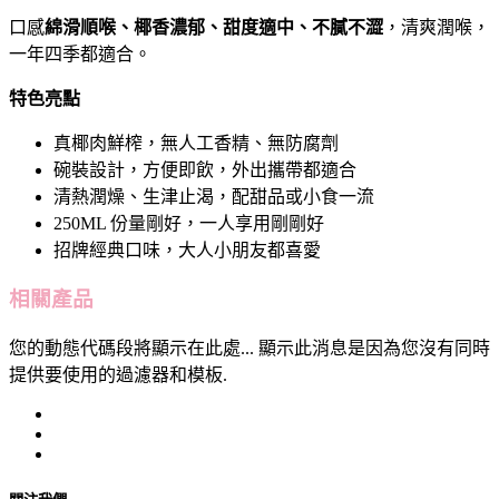
口感
綿滑順喉、椰香濃郁、甜度適中、不膩不澀
，清爽潤喉，
一年四季都適合。
特色亮點
真椰肉鮮榨，無人工香精、無防腐劑
碗裝設計，方便即飲，外出攜帶都適合
清熱潤燥、生津止渴，配甜品或小食一流
250ML 份量剛好，一人享用剛剛好
招牌經典口味，大人小朋友都喜愛
相關產品
您的動態代碼段將顯示在此處... 顯示此消息是因為您沒有同時
提供要使用的過濾器和模板.