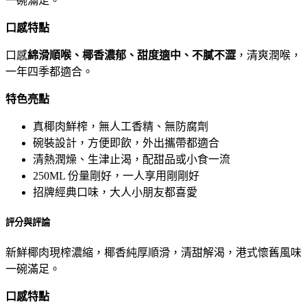
一碗滿足。
口感特點
口感
綿滑順喉、椰香濃郁、甜度適中、不膩不澀
，清爽潤喉，
一年四季都適合。
特色亮點
真椰肉鮮榨，無人工香精、無防腐劑
碗裝設計，方便即飲，外出攜帶都適合
清熱潤燥、生津止渴，配甜品或小食一流
250ML 份量剛好，一人享用剛剛好
招牌經典口味，大人小朋友都喜愛
評分與評論
新鮮椰肉現榨濃縮，椰香純厚順滑，清甜解渴，港式懷舊風味
一碗滿足。
口感特點