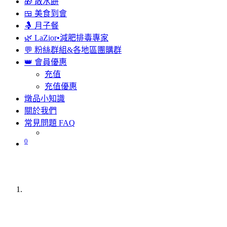
🎁 散水餅
🍱 美食到會
🤱 月子餐
🌿 LaZior•減肥排毒專家
💬 粉絲群組&各地區團購群
👑 會員優惠
充值
充值優惠
燉品小知識
關於我們
常見問題 FAQ
0