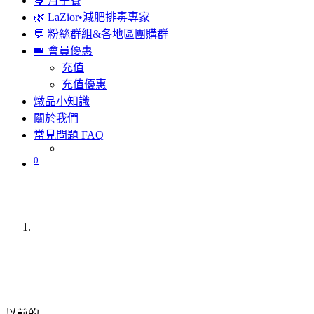
🤱 月子餐
🌿 LaZior•減肥排毒專家
💬 粉絲群組&各地區團購群
👑 會員優惠
充值
充值優惠
燉品小知識
關於我們
常見問題 FAQ
0
以前的