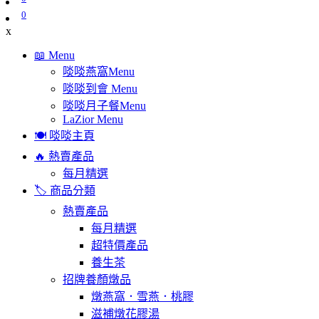
0
x
📖 Menu
啖啖燕窩Menu
啖啖到會 Menu
啖啖月子餐Menu
LaZior Menu
🍽️ 啖啖主頁
🔥 熱賣產品
每月精選
🏷️ 商品分類
熱賣產品
每月精選
超特價產品
養生茶
招牌養顏燉品
燉燕窩．雪燕．桃膠
滋補燉花膠湯