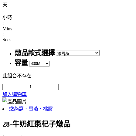
天
:
小時
:
Mins
:
Secs
燉品款式選擇
容量
此組合不存在
加入購物車
燉燕窩．雪燕．桃膠
28-牛奶紅棗杞子燉品