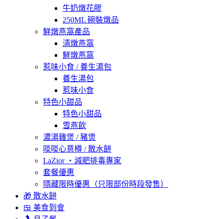
牛奶燉花膠
250ML 碗裝燉品
鮮燉燕窩產品
清燉燕窩
鮮燉燕窩
惹味小食 / 養生湯包
養生湯包
惹味小食
特色小甜品
特色小甜品
雪燕飲
濃湯雞煲 / 豬煲
啖啖心意樽 / 散水餅
LaZior ・減肥排毒專家
套餐優惠
隱藏限時優惠（只限部份時段發售）
🎁 散水餅
🍱 美食到會