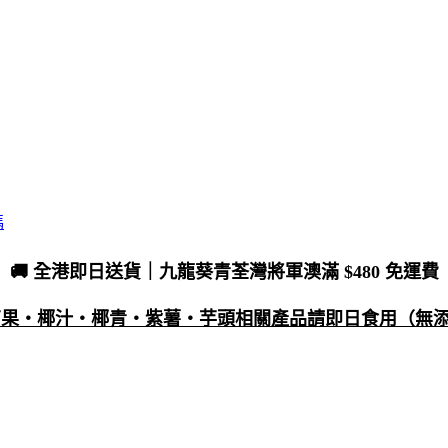
碼
🚚 全港即日送貨｜九龍葵青荃灣將軍澳滿 $480 免運費
・芒果・椰汁・椰青・紫薯・芋頭相關產品請即日食用（無