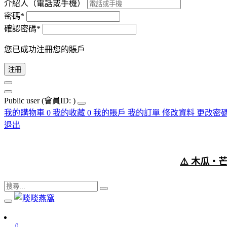
介紹人（電話或手機）
密碼*
確認密碼*
您已成功注冊您的賬戶
注冊
Public user
(會員ID: )
我的購物車
0
我的收藏
0
我的賬戶
我的訂單
修改資料
更改密
退出
⚠️ 木瓜
0