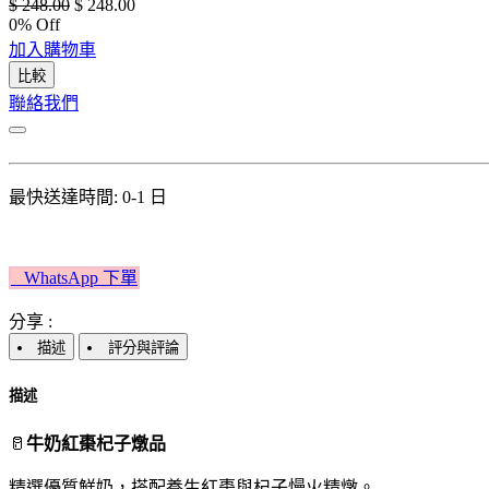
$
248.00
$
248.00
0
% Off
加入購物車
比較
聯絡我們
最快送達時間: 0-1 日
W​​hatsApp 下單​​​​​​
分享 :
描述
評分與評論
描述
🥛
牛奶紅棗杞子燉品
精選優質鮮奶，搭配養生紅棗與杞子慢火精燉。