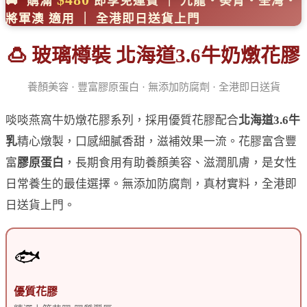
🚚 購滿
即享免運費 ｜ 九龍・葵青・荃灣・
將軍澳 適用 ｜ 全港即日送貨上門
🍮 玻璃樽裝 北海道3.6牛奶燉花膠
養顏美容 · 豐富膠原蛋白 · 無添加防腐劑 · 全港即日送貨
啖啖燕窩牛奶燉花膠系列，採用優質花膠配合
北海道3.6牛
乳
精心燉製，口感細膩香甜，滋補效果一流。花膠富含豐
富
膠原蛋白
，長期食用有助養顏美容、滋潤肌膚，是女性
日常養生的最佳選擇。無添加防腐劑，真材實料，全港即
日送貨上門。
🐟
優質花膠