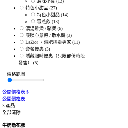
惹味小食
(13)
特色小甜品
(27)
特色小甜品
(14)
雪燕飲
(13)
濃湯雞煲 / 豬煲
(6)
啖啖心意樽 / 散水餅
(3)
LaZior ・減肥排毒專家
(11)
套餐優惠
(3)
隱藏限時優惠（只限部份時段
發售）
(5)
價格範圍
公開價格表
$
公開價格表
3
產品
全部清除
牛奶燉花膠