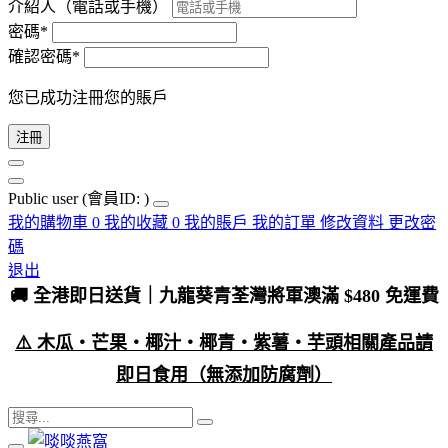
介紹人（電話或手機）
密碼*
確認密碼*
您已成功注冊您的賬戶
注冊
Public user
(會員ID: )
我的購物車
0
我的收藏
0
我的賬戶
我的訂單
修改資料
更改密
碼
退出
🚚 全港即日送貨｜九龍葵青荃灣將軍澳滿 $480 免運費
⚠️ 木瓜・芒果・椰汁・椰青・紫薯・芋頭相關產品請
即日食用（無添加防腐劑）