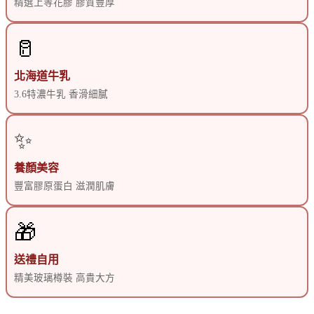
精選上等花膠 膠質豐厚
🥛
北海道牛乳
3.6特濃牛乳 香滑細膩
✨
養顏美容
豐富膠原蛋白 滋潤肌膚
🎁
送禮自用
精美玻璃樽裝 高貴大方