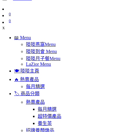
0
0
x
📖 Menu
啖啖燕窩Menu
啖啖到會 Menu
啖啖月子餐Menu
LaZior Menu
🍽️ 啖啖主頁
🔥 熱賣產品
每月精選
🏷️ 商品分類
熱賣產品
每月精選
超特價產品
養生茶
招牌養顏燉品