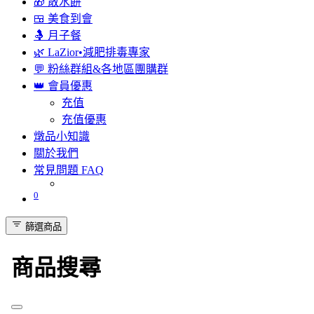
🎁 散水餅
🍱 美食到會
🤱 月子餐
🌿 LaZior•減肥排毒專家
💬 粉絲群組&各地區團購群
👑 會員優惠
充值
充值優惠
燉品小知識
關於我們
常見問題 FAQ
0
篩選商品
商品搜尋