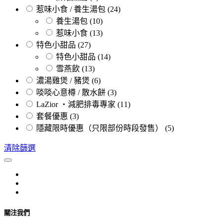
惹味小食 / 養生湯包
(24)
養生湯包
(10)
惹味小食
(13)
特色小甜品
(27)
特色小甜品
(14)
雪燕飲
(13)
濃湯雞煲 / 豬煲
(6)
啖啖心意樽 / 散水餅
(3)
LaZior ・減肥排毒專家
(11)
套餐優惠
(3)
隱藏限時優惠（只限部份時段發售）
(5)
清除篩選
關注我們