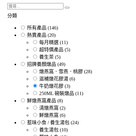
分類
所有產品
(146)
熱賣產品
(20)
每月精選
(11)
超特價產品
(5)
養生茶
(5)
招牌養顏燉品
(49)
燉燕窩．雪燕．桃膠
(28)
滋補燉花膠湯
(6)
牛奶燉花膠
(3)
250ML 碗裝燉品
(11)
鮮燉燕窩產品
(8)
清燉燕窩
(2)
鮮燉燕窩
(6)
惹味小食 / 養生湯包
(24)
養生湯包
(10)