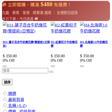
$480
🎁 立即選購，購滿
免運費！
九龍 · 葵青 · 荃灣 · 將軍澳 適用 ｜ 全港即日送貨
今日下單，今日送達 🚚
H11-蓮子百合牛奶燉花膠(需提前1日預
H2-紅棗杞子牛奶燉花
H4-北海道3.6牛奶燉花
定)
膠
膠
$
350.00
$
350.00
$
350.00
0
% Off
0
% Off
0
% Off
排序
精選
最新到貨
名稱 (A-Z)
價格 - 從低到高