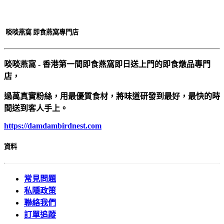
啖啖燕窩 即食燕窩專門店
啖啖燕窩 - 香港第一間即食燕窩即日送上門的即食燉品專門
店，
過萬真實粉絲，用最優質食材，將味道研發到最好，最快的時
間送到客人手上。
https://damdambirdnest.com​
資料
常見問題
私隱政策
聯絡我們
訂單追蹤