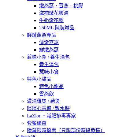
燉燕窩．雪燕．桃膠
滋補燉花膠湯
牛奶燉花膠
250ML 碗裝燉品
鮮燉燕窩產品
清燉燕窩
鮮燉燕窩
惹味小食 / 養生湯包
養生湯包
惹味小食
特色小甜品
特色小甜品
雪燕飲
濃湯雞煲 / 豬煲
啖啖心意樽 / 散水餅
LaZior ・減肥排毒專家
套餐優惠
隱藏限時優惠（只限部份時段發售）