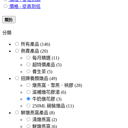
價格 - 從高到低
類別:
分類
所有產品
(146)
熱賣產品
(20)
每月精選
(11)
超特價產品
(5)
養生茶
(5)
招牌養顏燉品
(49)
燉燕窩．雪燕．桃膠
(28)
滋補燉花膠湯
(6)
牛奶燉花膠
(3)
250ML 碗裝燉品
(11)
鮮燉燕窩產品
(8)
清燉燕窩
(2)
鮮燉燕窩
(6)