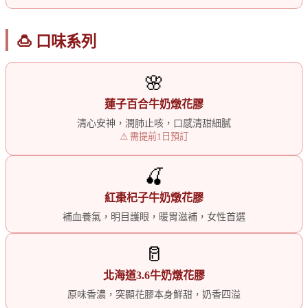
🍮 口味系列
🌸
蓮子百合牛奶燉花膠
清心安神，潤肺止咳，口感清甜細膩
⚠️ 需提前1日預訂
🍒
紅棗杞子牛奶燉花膠
補血養氣，明目護眼，暖胃滋補，女性首選
🥛
北海道3.6牛奶燉花膠
原味香濃，突顯花膠本身鮮甜，奶香四溢