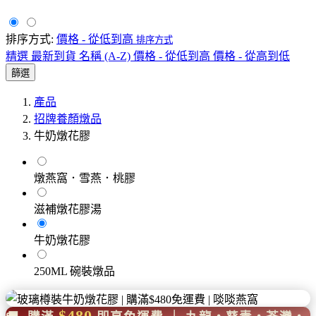
排序方式:
價格 - 從低到高
排序方式
精選
最新到貨
名稱 (A-Z)
價格 - 從低到高
價格 - 從高到低
篩選
產品
招牌養顏燉品
牛奶燉花膠
燉燕窩．雪燕．桃膠
滋補燉花膠湯
牛奶燉花膠
250ML 碗裝燉品
$480