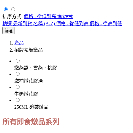
排序方式:
價格 - 從低到高
排序方式
精選
最新到貨
名稱 (A-Z)
價格 - 從低到高
價格 - 從高到低
篩選
產品
招牌養顏燉品
燉燕窩．雪燕．桃膠
滋補燉花膠湯
牛奶燉花膠
250ML 碗裝燉品
所有即食燉品系列