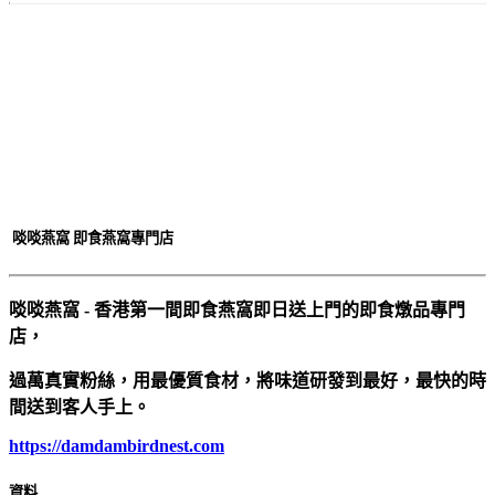
啖啖燕窩 即食燕窩專門店
啖啖燕窩 - 香港第一間即食燕窩即日送上門的即食燉品專門
店，
過萬真實粉絲，用最優質食材，將味道研發到最好，最快的時
間送到客人手上。
https://damdambirdnest.com​
資料