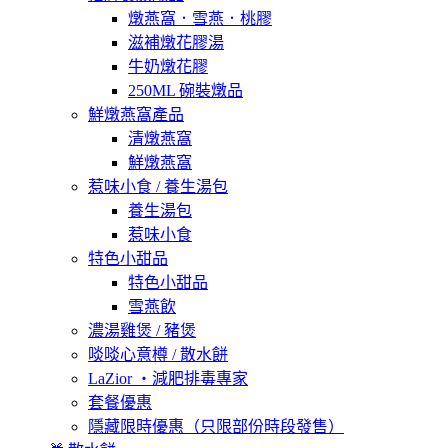
燉燕窩．雪燕．桃膠
滋補燉花膠湯
牛奶燉花膠
250ML 碗裝燉品
鮮燉燕窩產品
清燉燕窩
鮮燉燕窩
惹味小食 / 養生湯包
養生湯包
惹味小食
特色小甜品
特色小甜品
雪燕飲
濃湯雞煲 / 豬煲
啖啖心意樽 / 散水餅
LaZior ・減肥排毒專家
套餐優惠
隱藏限時優惠（只限部份時段發售）