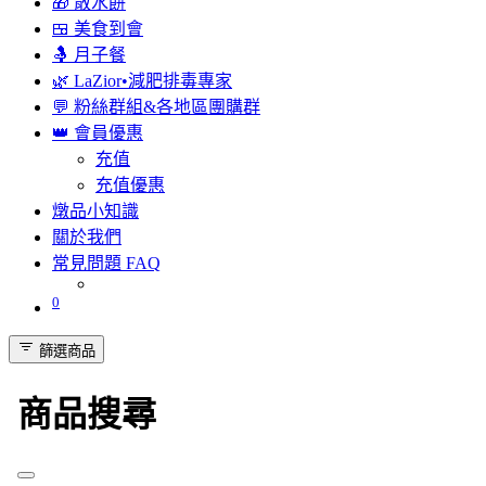
🎁 散水餅
🍱 美食到會
🤱 月子餐
🌿 LaZior•減肥排毒專家
💬 粉絲群組&各地區團購群
👑 會員優惠
充值
充值優惠
燉品小知識
關於我們
常見問題 FAQ
0
篩選商品
商品搜尋