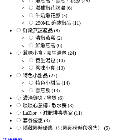
燉燕窩．雪燕．桃膠
(28)
滋補燉花膠湯
(6)
牛奶燉花膠
(3)
250ML 碗裝燉品
(11)
鮮燉燕窩產品
(8)
清燉燕窩
(2)
鮮燉燕窩
(6)
惹味小食 / 養生湯包
(24)
養生湯包
(10)
惹味小食
(13)
特色小甜品
(27)
特色小甜品
(14)
雪燕飲
(13)
濃湯雞煲 / 豬煲
(6)
啖啖心意樽 / 散水餅
(3)
LaZior ・減肥排毒專家
(11)
套餐優惠
(3)
隱藏限時優惠（只限部份時段發售）
(5)