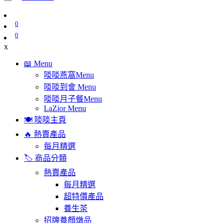
0
0
x
📖 Menu
啖啖燕窩Menu
啖啖到會 Menu
啖啖月子餐Menu
LaZior Menu
🍽️ 啖啖主頁
🔥 熱賣產品
每月精選
🏷️ 商品分類
熱賣產品
每月精選
超特價產品
養生茶
招牌養顏燉品