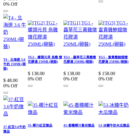
0
% Off
TG2 - 螺頭元貝 烏雞 燉
TG1 - 蟲草花三黃雞燉
TG5 - 富貴雞鮑翅燉
T4 - 北海道 3.6
花膠湯 250ML(碗裝)
花膠湯 250ML(碗裝)
花膠湯 250ML(碗裝)
牛奶 250ML(碗
裝)
$
138.00
$
138.00
$
158.00
0
% Off
0
% Off
0
% Off
$
48.00
0
% Off
35-椰汁紅豆燉品
45-香糯椰汁紫米燉品
53-冰糖牛奶木瓜燉品
37-紅豆3.6牛奶
燉品