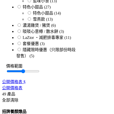
惹味小食
(13)
特色小甜品
(27)
特色小甜品
(14)
雪燕飲
(13)
濃湯雞煲 / 豬煲
(6)
啖啖心意樽 / 散水餅
(3)
LaZior ・減肥排毒專家
(11)
套餐優惠
(3)
隱藏限時優惠（只限部份時段
發售）
(5)
價格範圍
公開價格表
$
公開價格表
49
產品
全部清除
招牌養顏燉品