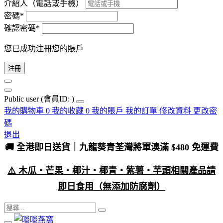
介紹人（電話或手機）
密碼*
確認密碼*
您已成功注冊您的賬戶
注冊
Public user
(會員ID: )
我的購物車
0
我的收藏
0
我的賬戶
我的訂單
修改資料
更改密
碼
退出
🚚 全港即日送貨｜九龍葵青荃灣將軍澳滿 $480 免運費
⚠️ 木瓜・芒果・椰汁・椰青・紫薯・芋頭相關產品請
即日食用（無添加防腐劑）