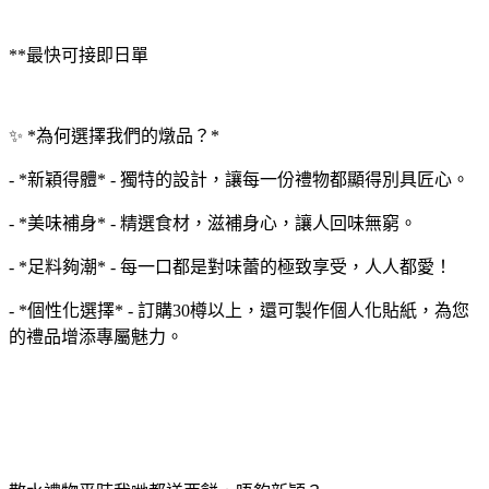
**最快可接即日單
✨ *為何選擇我們的燉品？*
- *新穎得體* - 獨特的設計，讓每一份禮物都顯得別具匠心。
- *美味補身* - 精選食材，滋補身心，讓人回味無窮。
- *足料夠潮* - 每一口都是對味蕾的極致享受，人人都愛！
- *個性化選擇* - 訂購30樽以上，還可製作個人化貼紙，為您
的禮品增添專屬魅力。