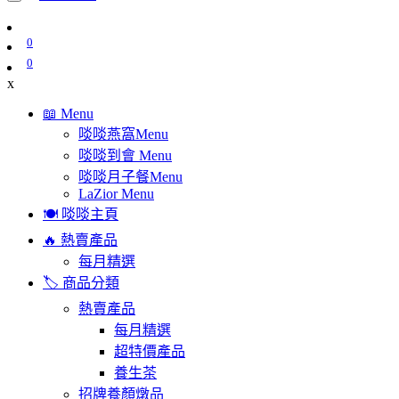
0
0
x
📖 Menu
啖啖燕窩Menu
啖啖到會 Menu
啖啖月子餐Menu
LaZior Menu
🍽️ 啖啖主頁
🔥 熱賣產品
每月精選
🏷️ 商品分類
熱賣產品
每月精選
超特價產品
養生茶
招牌養顏燉品