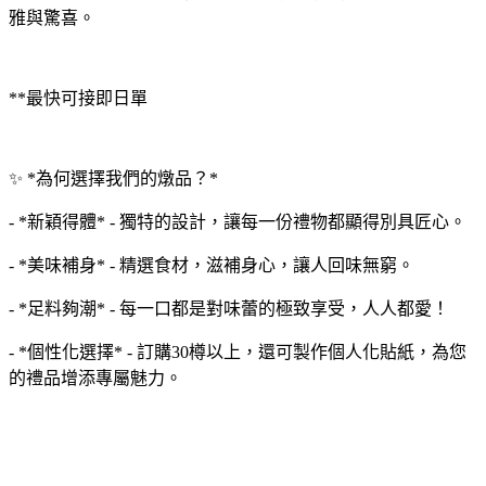
雅與驚喜。
**最快可接即日單
✨ *為何選擇我們的燉品？*
- *新穎得體* - 獨特的設計，讓每一份禮物都顯得別具匠心。
- *美味補身* - 精選食材，滋補身心，讓人回味無窮。
- *足料夠潮* - 每一口都是對味蕾的極致享受，人人都愛！
- *個性化選擇* - 訂購30樽以上，還可製作個人化貼紙，為您
的禮品增添專屬魅力。