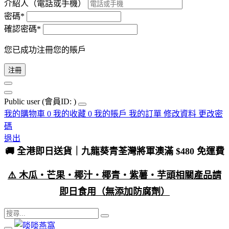
介紹人（電話或手機）
密碼*
確認密碼*
您已成功注冊您的賬戶
注冊
Public user
(會員ID: )
我的購物車
0
我的收藏
0
我的賬戶
我的訂單
修改資料
更改密
碼
退出
🚚 全港即日送貨｜九龍葵青荃灣將軍澳滿 $480 免運費
⚠️ 木瓜・芒果・椰汁・椰青・紫薯・芋頭相關產品請
即日食用（無添加防腐劑）