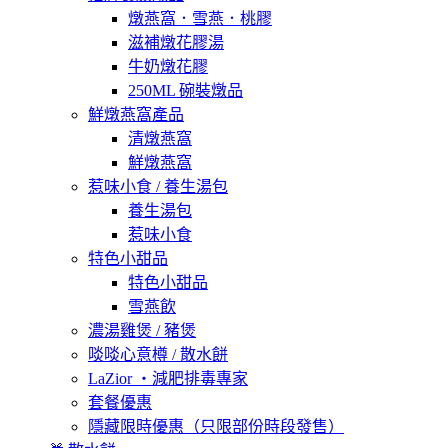
燉燕窩．雪燕．桃膠
滋補燉花膠湯
牛奶燉花膠
250ML 碗裝燉品
鮮燉燕窩產品
清燉燕窩
鮮燉燕窩
惹味小食 / 養生湯包
養生湯包
惹味小食
特色小甜品
特色小甜品
雪燕飲
濃湯雞煲 / 豬煲
啖啖心意樽 / 散水餅
LaZior ・減肥排毒專家
套餐優惠
隱藏限時優惠（只限部份時段發售）