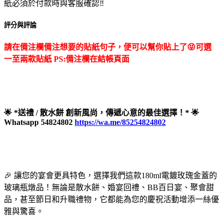
紙必須於付款時與客服確認‼️
評分與評論
請在備注欄備注想要的貼紙句子，便可以幫你貼上了😝可選
一至兩款貼紙 PS:
備注欄在結帳頁面
🌟 *送禮 / 散水餅 創新風尚，傳遞心意的最佳選擇！* 🌟
Whatsapp 54824802
https://wa.me/85254824802
🎉 讓您的宴會更具特色，選擇我們這款180ml電鍍玫瑰金蓋的
玻璃瓶燉品！無論是散水餅、婚宴回禮、BB百日宴、聚會甜
品，甚至節日和升職禮物，它都能為您的慶祝活動增添一絲優
雅與驚喜。