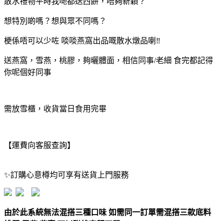
散水禮物平時我哋都送西餅，唔夠新穎？
想特別啲嗎？想與眾不同嗎？
梗係唔可以少咗 啖啖燕窩出品嘅散水燉品喇‼️
送燕窩，雪燕，桃膠，夠曬體面，相信同事/老細 食完都記得
你呢個好同事
需放雪櫃，收貨當日食用完畢
【運費向客服查詢】
✨訂購心意樽均可享有送貨上門服務
由於此系統無法混搭三種口味 如需同一訂單需混搭三款底料