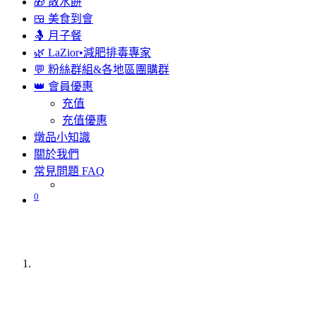
🎁 散水餅
🍱 美食到會
🤱 月子餐
🌿 LaZior•減肥排毒專家
💬 粉絲群組&各地區團購群
👑 會員優惠
充值
充值優惠
燉品小知識
關於我們
常見問題 FAQ
0