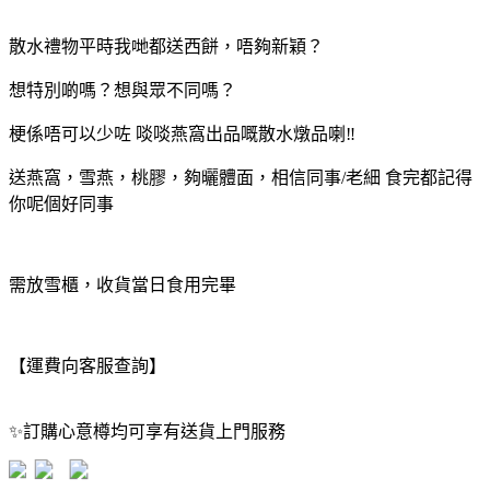
散水禮物平時我哋都送西餅，唔夠新穎？
想特別啲嗎？想與眾不同嗎？
梗係唔可以少咗 啖啖燕窩出品嘅散水燉品喇‼️
送燕窩，雪燕，桃膠，夠曬體面，相信同事/老細 食完都記得
你呢個好同事
需放雪櫃，收貨當日食用完畢
【運費向客服查詢】
✨訂購心意樽均可享有送貨上門服務