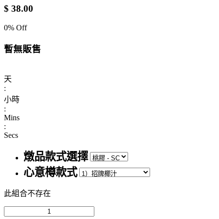
$
38.00
0
% Off
暫無販售
天
:
小時
:
Mins
:
Secs
燉品款式選擇
心意樽款式
此組合不存在