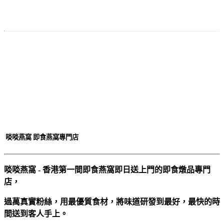
付款
方法
啖啖燕窩 即食燕窩專門店
啖啖燕窩 - 香港第一間即食燕窩即日送上門的即食燉品專門
店，
過萬真實粉絲，用最優質食材，將味道研發到最好，最快的時
間送到客人手上。