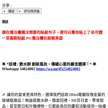
分享 :
描述
評分與評論
描述
請在備注欄備注想要的貼紙句子，便可以幫你貼上了😝可選
一至兩款貼紙 PS:
備注欄在結帳頁面
🌟 *送禮 / 散水餅 創新風尚，傳遞心意的最佳選擇！* 🌟
Whatsapp 54824802
https://wa.me/85254824802
🎉 讓您的宴會更具特色，選擇我們這款180ml電鍍玫瑰金蓋的
玻璃瓶燉品！無論是散水餅、婚宴回禮、BB百日宴、聚會甜
品，甚至節日和升職禮物，它都能為您的慶祝活動增添一絲優