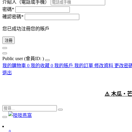
介紹人（電話或手機）
密碼*
確認密碼*
您已成功注冊您的賬戶
注冊
Public user
(會員ID: )
我的購物車
0
我的收藏
0
我的賬戶
我的訂單
修改資料
更改密
退出
⚠️ 木瓜
0