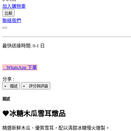
加入購物車
比較
聯絡我們
最快送達時間: 0-1 日
W​​hatsApp 下單​​​​​​
分享 :
描述
評分與評論
描述
🧡冰糖木瓜雪耳燉品
精選新鮮木瓜、優質雪耳，配以清甜冰糖慢火燉製。