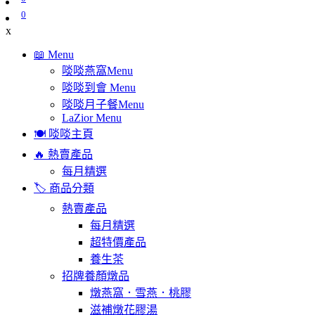
0
x
📖 Menu
啖啖燕窩Menu
啖啖到會 Menu
啖啖月子餐Menu
LaZior Menu
🍽️ 啖啖主頁
🔥 熱賣產品
每月精選
🏷️ 商品分類
熱賣產品
每月精選
超特價產品
養生茶
招牌養顏燉品
燉燕窩．雪燕．桃膠
滋補燉花膠湯