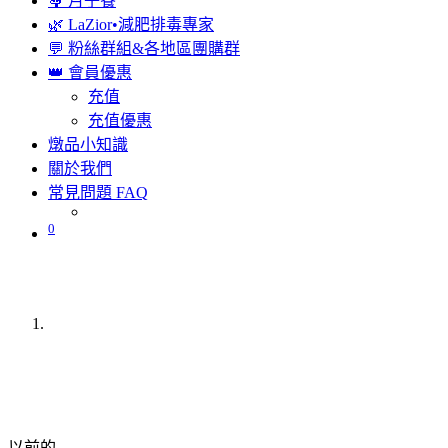
🤱 月子餐
🌿 LaZior•減肥排毒專家
💬 粉絲群組&各地區團購群
👑 會員優惠
充值
充值優惠
燉品小知識
關於我們
常見問題 FAQ
0
以前的