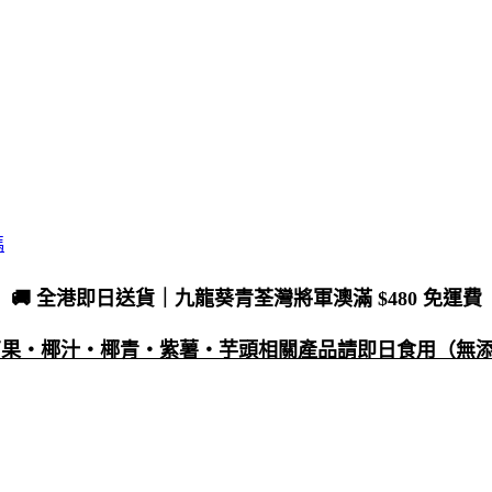
碼
🚚 全港即日送貨｜九龍葵青荃灣將軍澳滿 $480 免運費
・芒果・椰汁・椰青・紫薯・芋頭相關產品請即日食用（無