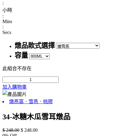
:
小時
:
Mins
:
Secs
燉品款式選擇
容量
此組合不存在
加入購物車
燉燕窩．雪燕．桃膠
34-冰糖木瓜雪耳燉品
$
248.00
$
248.00
0
% Off