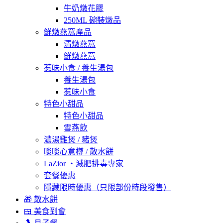
牛奶燉花膠
250ML 碗裝燉品
鮮燉燕窩產品
清燉燕窩
鮮燉燕窩
惹味小食 / 養生湯包
養生湯包
惹味小食
特色小甜品
特色小甜品
雪燕飲
濃湯雞煲 / 豬煲
啖啖心意樽 / 散水餅
LaZior ・減肥排毒專家
套餐優惠
隱藏限時優惠（只限部份時段發售）
🎁 散水餅
🍱 美食到會