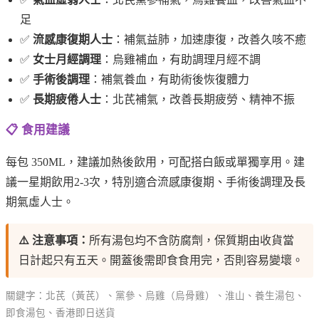
足
✅
流感康復期人士
：補氣益肺，加速康復，改善久咳不癒
✅
女士月經調理
：烏雞補血，有助調理月經不調
✅
手術後調理
：補氣養血，有助術後恢復體力
✅
長期疲倦人士
：北芪補氣，改善長期疲勞、精神不振
📋 食用建議
每包 350ML，建議加熱後飲用，可配搭白飯或單獨享用。建
議一星期飲用2-3次，特別適合流感康復期、手術後調理及長
期氣虛人士。
⚠️ 注意事項：
所有湯包均不含防腐劑，保質期由收貨當
日計起只有五天。開蓋後需即食食用完，否則容易變壞。
關鍵字：北芪（黃芪）、黨參、烏雞（烏骨雞）、淮山、養生湯包、
即食湯包、香港即日送貨