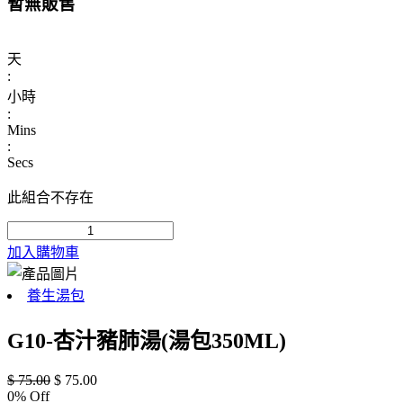
暫無販售
天
:
小時
:
Mins
:
Secs
此組合不存在
加入購物車
養生湯包
G10-杏汁豬肺湯(湯包350ML)
$
75.00
$
75.00
0
% Off