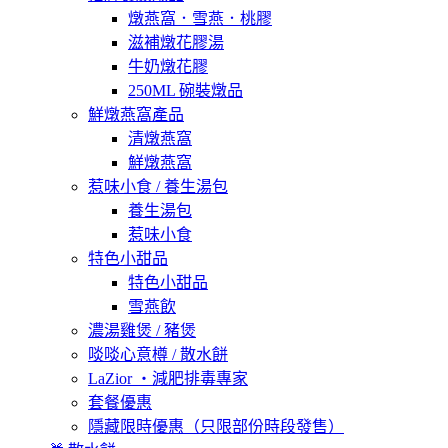
燉燕窩．雪燕．桃膠
滋補燉花膠湯
牛奶燉花膠
250ML 碗裝燉品
鮮燉燕窩產品
清燉燕窩
鮮燉燕窩
惹味小食 / 養生湯包
養生湯包
惹味小食
特色小甜品
特色小甜品
雪燕飲
濃湯雞煲 / 豬煲
啖啖心意樽 / 散水餅
LaZior ・減肥排毒專家
套餐優惠
隱藏限時優惠（只限部份時段發售）