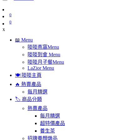
0
0
x
📖 Menu
啖啖燕窩Menu
啖啖到會 Menu
啖啖月子餐Menu
LaZior Menu
🍽️ 啖啖主頁
🔥 熱賣產品
每月精選
🏷️ 商品分類
熱賣產品
每月精選
超特價產品
養生茶
招牌養顏燉品