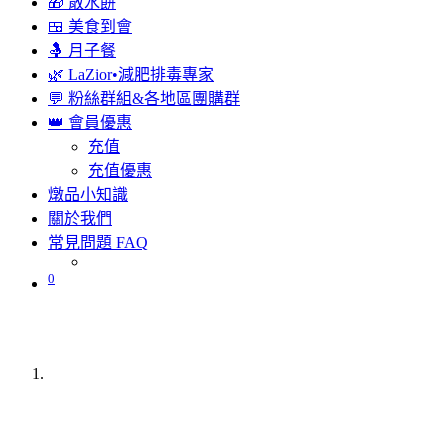
🎁 散水餅
🍱 美食到會
🤱 月子餐
🌿 LaZior•減肥排毒專家
💬 粉絲群組&各地區團購群
👑 會員優惠
充值
充值優惠
燉品小知識
關於我們
常見問題 FAQ
0