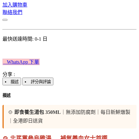
加入購物車
聯絡我們
最快送達時間: 0-1 日
W​​hatsApp 下單​​​​​​
分享 :
描述
評分與評論
描述
🍲
即食養生湯包 350ML
｜無添加防腐劑｜每日新鮮燉製
｜全港即日送貨
🍲 北芪黨參烏雞湯 — 補氣養血女士首選