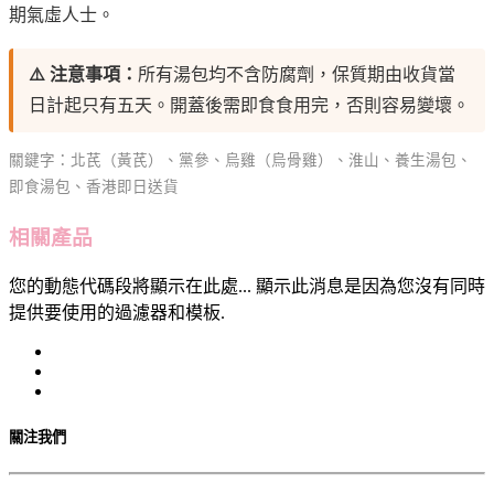
期氣虛人士。
⚠️ 注意事項：
所有湯包均不含防腐劑，保質期由收貨當
日計起只有五天。開蓋後需即食食用完，否則容易變壞。
關鍵字：北芪（黃芪）、黨參、烏雞（烏骨雞）、淮山、養生湯包、
即食湯包、香港即日送貨
相關產品
您的動態代碼段將顯示在此處... 顯示此消息是因為您沒有同時
提供要使用的過濾器和模板.
關注我們