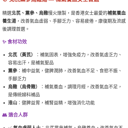
精選
北芪、黨參、烏雞
慢火燉製，是香港女士最愛的
補氣養血
養生湯
，改善氣血虛弱、手腳乏力、容易疲倦，康復期及流感
後調理首選。
✨ 食材功效
北芪（黃芪）
：補氣固表，增強免疫力，改善氣虛乏力、
容易出汗，是補氣聖品
黨參
：補中益氣，健脾潤肺，改善氣血不足、食慾不振、
手腳乏力
烏雞（烏骨雞）
：補氣養血，調理月經，改善氣血不足，
是傳統婦科補品
淮山
：健脾益胃，補腎益精，增強消化功能
👥 適合人群
✅
氣血虛弱人士
：北芪黨參補氣，烏雞養血，改善氣血不