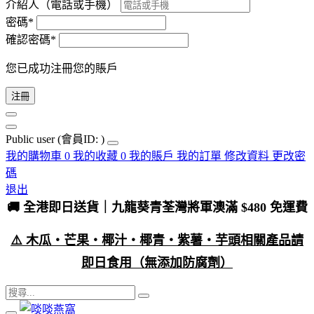
介紹人（電話或手機）
密碼*
確認密碼*
您已成功注冊您的賬戶
注冊
Public user
(會員ID: )
我的購物車
0
我的收藏
0
我的賬戶
我的訂單
修改資料
更改密
碼
退出
🚚 全港即日送貨｜九龍葵青荃灣將軍澳滿 $480 免運費
⚠️ 木瓜・芒果・椰汁・椰青・紫薯・芋頭相關產品請
即日食用（無添加防腐劑）