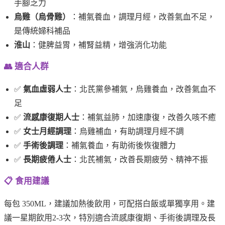
手腳乏力
烏雞（烏骨雞）
：補氣養血，調理月經，改善氣血不足，
是傳統婦科補品
淮山
：健脾益胃，補腎益精，增強消化功能
👥 適合人群
✅
氣血虛弱人士
：北芪黨參補氣，烏雞養血，改善氣血不
足
✅
流感康復期人士
：補氣益肺，加速康復，改善久咳不癒
✅
女士月經調理
：烏雞補血，有助調理月經不調
✅
手術後調理
：補氣養血，有助術後恢復體力
✅
長期疲倦人士
：北芪補氣，改善長期疲勞、精神不振
📋 食用建議
每包 350ML，建議加熱後飲用，可配搭白飯或單獨享用。建
議一星期飲用2-3次，特別適合流感康復期、手術後調理及長