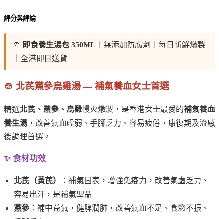
評分與評論
🍲
即食養生湯包 350ML
｜無添加防腐劑｜每日新鮮燉製
｜全港即日送貨
🍲 北芪黨參烏雞湯 — 補氣養血女士首選
精選
北芪、黨參、烏雞
慢火燉製，是香港女士最愛的
補氣養血
養生湯
，改善氣血虛弱、手腳乏力、容易疲倦，康復期及流感
後調理首選。
✨ 食材功效
北芪（黃芪）
：補氣固表，增強免疫力，改善氣虛乏力、
容易出汗，是補氣聖品
黨參
：補中益氣，健脾潤肺，改善氣血不足、食慾不振、