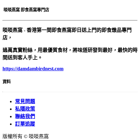
啖啖燕窩 即食燕窩專門店
啖啖燕窩 - 香港第一間即食燕窩即日送上門的即食燉品專門
店，
過萬真實粉絲，用最優質食材，將味道研發到最好，最快的時
間送到客人手上。
https://damdambirdnest.com​
資料
常見問題
私隱政策
聯絡我們
訂單追蹤
版權所有 © 啖啖燕窩