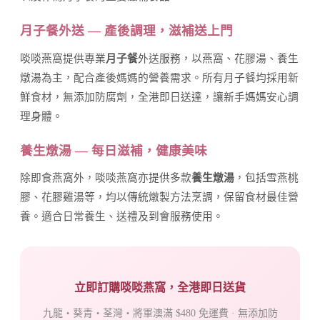
月子餐外送 — 產後調理，滋補送上門
啖啖燕窩提供專業
月子餐
外送服務，以燕窩、花膠湯、養生
燉湯為主，配合產後媽媽的營養需求。所有月子餐均採用新
鮮食材，無添加防腐劑，全港即日送達，讓新手媽媽安心調
理身體。
養生燉湯 — 每日滋補，健康美味
除即食燕窩外，啖啖燕窩亦提供多款
養生燉湯
，包括雪燕桃
膠、花膠雞湯等，均以傳統燉製方法烹調，保留食材最佳營
養。適合日常養生、送禮及到會服務使用。
立即訂購啖啖燕窩，全港即日送貨
九龍・葵青・荃灣・將軍澳滿 $480 免運費 · 無添加防