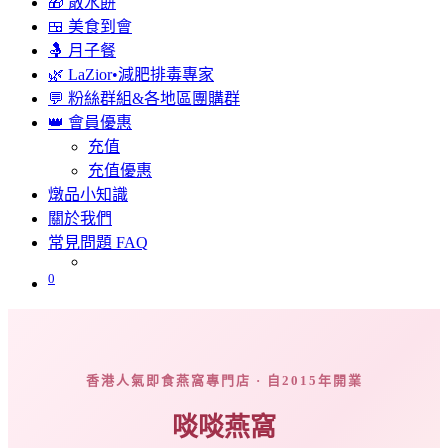
🎁 散水餅
🍱 美食到會
🤱 月子餐
🌿 LaZior•減肥排毒專家
💬 粉絲群組&各地區團購群
👑 會員優惠
充值
充值優惠
燉品小知識
關於我們
常見問題 FAQ
0
香港人氣即食燕窩專門店 · 自2015年開業
啖啖燕窩