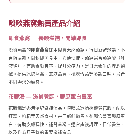
啖啖燕窩熱賣產品介紹
即食燕窩 — 養顏滋補，開罐即食
啖啖燕窩的
即食燕窩
採用優質天然燕窩，每日新鮮燉製，不
含防腐劑，開封即可食用，方便快捷。燕窩富含燕窩酸（唾
液酸），有助養顏美容、提升免疫力，是日常養生的理想選
擇。提供冰糖燕窩、無糖燕窩、桃膠雪燕等多款口味，適合
不同需求的顧客。
花膠湯 — 滋補養顏，膠原蛋白豐富
花膠湯
是香港傳統滋補湯品，啖啖燕窩精選優質花膠，配以
紅棗、枸杞等天然食材，每日新鮮燉煮。花膠含豐富膠原蛋
白，有助皮膚彈性、補腎益精。適合產後調理、日常養生，
以及作為月子餐的重要滋補食品。