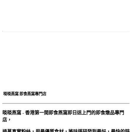
付款
方法
啖啖燕窩 即食燕窩專門店
啖啖燕窩 - 香港第一間即食燕窩即日送上門的即食燉品專門
店，
過萬真實粉絲，用最優質食材，將味道研發到最好，最快的時