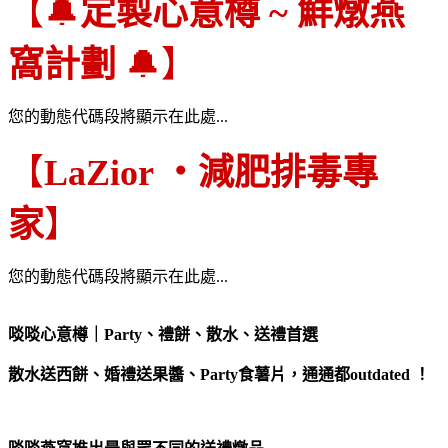
【🔔
定製心意樽 ~ 鮮燉燕
窩計劃
🔔】
您的動態代碼段將顯示在此處...
【
LaZior ・減肥排毒專
家
】
您的動態代碼段將顯示在此處...
啖啖心意樽｜Party、禮餅、散水、送禮首選
散水送西餅、婚禮送果醬、Party食薯片，通通都
outdated ！