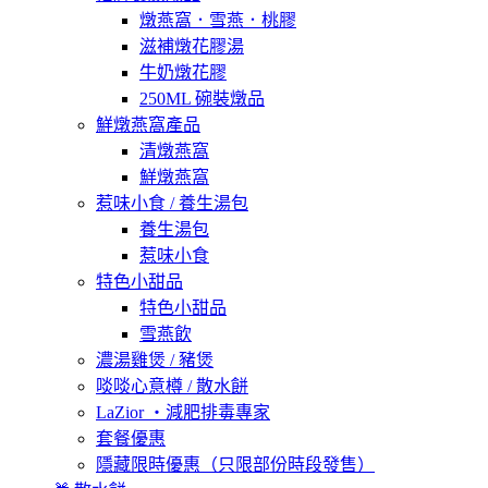
燉燕窩．雪燕．桃膠
滋補燉花膠湯
牛奶燉花膠
250ML 碗裝燉品
鮮燉燕窩產品
清燉燕窩
鮮燉燕窩
惹味小食 / 養生湯包
養生湯包
惹味小食
特色小甜品
特色小甜品
雪燕飲
濃湯雞煲 / 豬煲
啖啖心意樽 / 散水餅
LaZior ・減肥排毒專家
套餐優惠
隱藏限時優惠（只限部份時段發售）