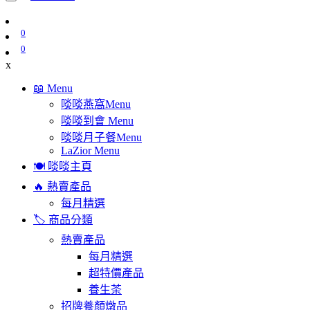
0
0
x
📖 Menu
啖啖燕窩Menu
啖啖到會 Menu
啖啖月子餐Menu
LaZior Menu
🍽️ 啖啖主頁
🔥 熱賣產品
每月精選
🏷️ 商品分類
熱賣產品
每月精選
超特價產品
養生茶
招牌養顏燉品