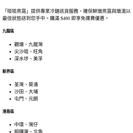
「啖啖燕窩」提供專業冷鏈送貨服務，確保鮮燉燕窩與燉湯以
最佳狀態送到您手中。購滿 $480 即享免運費優惠。
九龍區
觀塘、九龍灣
尖沙咀、旺角
深水埗、美孚
新界區
荃灣、葵涌
沙田、大埔
屯門、元朗
港島區
中環、灣仔
銅鑼灣、北角