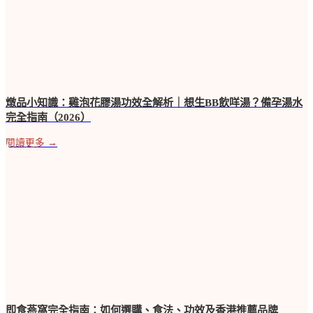
燉品小知識：雞泡花膠湯功效全解析｜想生BB飲咩湯？備孕湯水
完全指南（2026）
閱讀更多 →
即食燕窩完全指南：如何選購、食法、功效及香港推薦品牌