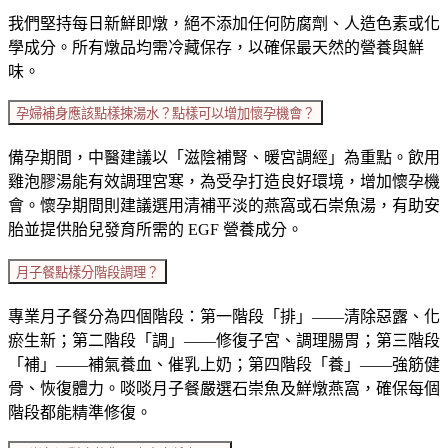
我們堅持每日新鮮即燉，絕不添加任何防腐劑、人造色素或化
學成分。所有燉品均需冷藏保存，以確保最天然的營養與鮮
味。
孕婦補身應該點樣揀湯水？點樣可以增加懷孕機會？
備孕期間，中醫建議以「滋陰補腎、暖宮調經」為重點。飲用
雞泡膠湯能有效調理宮寒，為受孕打造良好環境，增加懷孕機
會。懷孕期間則建議選用清補平淡的燕窩或石崇魚湯，有助安
胎並提供胎兒發育所需的 EGF 營養成分。
月子餐點樣分階段調理？
專業月子餐分為四個階段：第一階段「排」——清除惡露、化
瘀生新；第二階段「調」——修復子宮、調理腸胃；第三階段
「補」——補氣養血、催乳上奶；第四階段「養」——強筋健
骨、恢復體力。啖啖月子餐嚴選石崇魚及鮮燉燕窩，確保每個
階段都能精準修復。