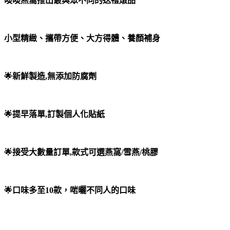
啖啖燕窩推出最與眾不同的送禮燉品
小型精緻、攜帶方便、大方得體、養顏補身
🌟新鮮製造,無添加防腐劑
🌟提早落單,訂製個人化貼紙
🌟接受大數量訂單,款式可選燕窩/雪燕/桃膠
🌟口味多至10款，啱曬不同人的口味