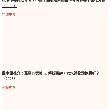
桃膠孕婦可以食嗎？中醫全面拆解桃膠懷孕禁忌與安全替代方案
（2026）
閱讀更多 →
散水餅推介：燕窩心意樽 vs 傳統西餅，散水禮物點揀最好？
（2026）
閱讀更多 →