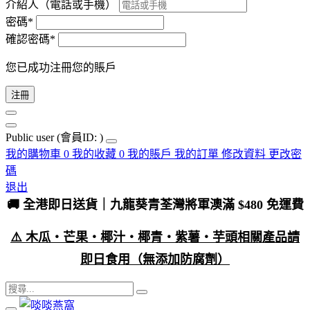
介紹人（電話或手機）
密碼*
確認密碼*
您已成功注冊您的賬戶
注冊
Public user
(會員ID: )
我的購物車
0
我的收藏
0
我的賬戶
我的訂單
修改資料
更改密
碼
退出
🚚 全港即日送貨｜九龍葵青荃灣將軍澳滿 $480 免運費
⚠️ 木瓜・芒果・椰汁・椰青・紫薯・芋頭相關產品請
即日食用（無添加防腐劑）