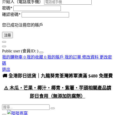
介紹人（電話或手機）
密碼*
確認密碼*
您已成功注冊您的賬戶
注冊
Public user
(會員ID: )
我的購物車
0
我的收藏
0
我的賬戶
我的訂單
修改資料
更改密
碼
退出
🚚 全港即日送貨｜九龍葵青荃灣將軍澳滿 $480 免運費
⚠️ 木瓜・芒果・椰汁・椰青・紫薯・芋頭相關產品請
即日食用（無添加防腐劑）