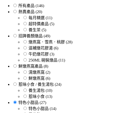
所有產品
(146)
熱賣產品
(20)
每月精選
(11)
超特價產品
(5)
養生茶
(5)
招牌養顏燉品
(49)
燉燕窩．雪燕．桃膠
(28)
滋補燉花膠湯
(6)
牛奶燉花膠
(3)
250ML 碗裝燉品
(11)
鮮燉燕窩產品
(8)
清燉燕窩
(2)
鮮燉燕窩
(6)
惹味小食 / 養生湯包
(24)
養生湯包
(10)
惹味小食
(13)
特色小甜品
(27)
特色小甜品
(14)