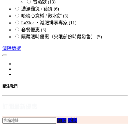
雪燕飲
(13)
濃湯雞煲 / 豬煲
(6)
啖啖心意樽 / 散水餅
(3)
LaZior ・減肥排毒專家
(11)
套餐優惠
(3)
隱藏限時優惠（只限部份時段發售）
(5)
清除篩選
關注我們
訂閲最新優惠
訂閲
感謝