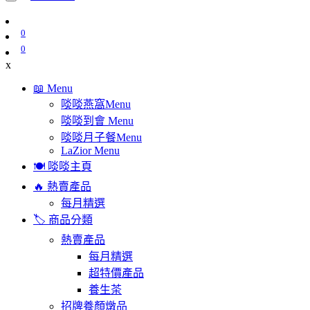
0
0
x
📖 Menu
啖啖燕窩Menu
啖啖到會 Menu
啖啖月子餐Menu
LaZior Menu
🍽️ 啖啖主頁
🔥 熱賣產品
每月精選
🏷️ 商品分類
熱賣產品
每月精選
超特價產品
養生茶
招牌養顏燉品