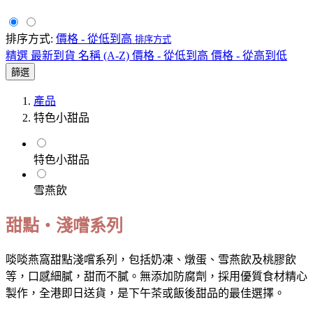
排序方式:
價格 - 從低到高
排序方式
精選
最新到貨
名稱 (A-Z)
價格 - 從低到高
價格 - 從高到低
篩選
產品
特色小甜品
特色小甜品
雪燕飲
甜點・淺嚐系列
啖啖燕窩甜點淺嚐系列，包括奶凍、燉蛋、雪燕飲及桃膠飲
等，口感細膩，甜而不膩。無添加防腐劑，採用優質食材精心
製作，全港即日送貨，是下午茶或飯後甜品的最佳選擇。