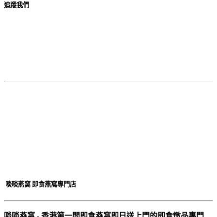
追蹤我們
付款
方法
啖啖燕窩 即食燕窩專門店
啖啖燕窩 - 香港第一間即食燕窩即日送上門的即食燉品專門