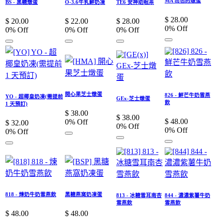
MA 出色的燉蛋
BS - 黑糖燉蛋
O-3.6牛乳鮮奶凍
TE6 安神助眠茶
$
28.00
$
20.00
$
22.00
$
28.00
0
% Off
0
% Off
0
% Off
0
% Off
開心果芝士燉蛋
826 - 鮮芒牛奶雪燕
YO - 超椰皇奶凍(需提前
GEx-芝士燉蛋
飲
1 天預訂)
$
38.00
$
38.00
$
48.00
0
% Off
$
32.00
0
% Off
0
% Off
0
% Off
818 - 煉奶牛奶雪燕飲
黑糖燕窩奶凍蛋
813 - 冰糖雪耳南杏
844 - 濃濃紫薯牛奶
雪燕飲
雪燕飲
$
48.00
$
48.00