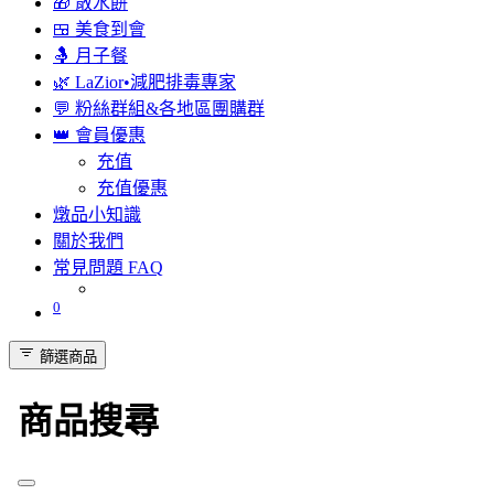
🎁 散水餅
🍱 美食到會
🤱 月子餐
🌿 LaZior•減肥排毒專家
💬 粉絲群組&各地區團購群
👑 會員優惠
充值
充值優惠
燉品小知識
關於我們
常見問題 FAQ
0
篩選商品
商品搜尋