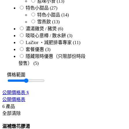
惹味小食
(13)
特色小甜品
(27)
特色小甜品
(14)
雪燕飲
(13)
濃湯雞煲 / 豬煲
(6)
啖啖心意樽 / 散水餅
(3)
LaZior ・減肥排毒專家
(11)
套餐優惠
(3)
隱藏限時優惠（只限部份時段
發售）
(5)
價格範圍
公開價格表
$
公開價格表
6
產品
全部清除
滋補燉花膠湯