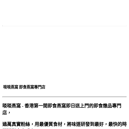
付款
方法
啖啖燕窩 即食燕窩專門店
啖啖燕窩 - 香港第一間即食燕窩即日送上門的即食燉品專門
店，
過萬真實粉絲，用最優質食材，將味道研發到最好，最快的時