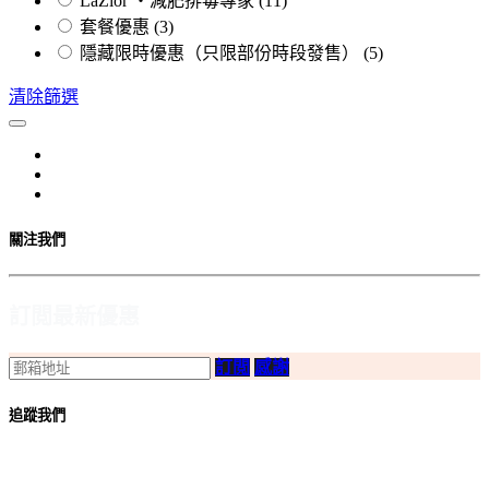
LaZior ・減肥排毒專家
(11)
套餐優惠
(3)
隱藏限時優惠（只限部份時段發售）
(5)
清除篩選
關注我們
訂閲最新優惠
訂閲
感謝
追蹤我們