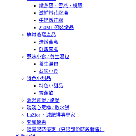
燉燕窩．雪燕．桃膠
滋補燉花膠湯
牛奶燉花膠
250ML 碗裝燉品
鮮燉燕窩產品
清燉燕窩
鮮燉燕窩
惹味小食 / 養生湯包
養生湯包
惹味小食
特色小甜品
特色小甜品
雪燕飲
濃湯雞煲 / 豬煲
啖啖心意樽 / 散水餅
LaZior ・減肥排毒專家
套餐優惠
隱藏限時優惠（只限部份時段發售）