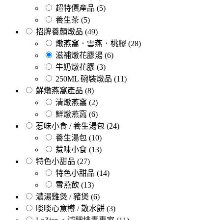
超特價產品
(5)
養生茶
(5)
招牌養顏燉品
(49)
燉燕窩．雪燕．桃膠
(28)
滋補燉花膠湯
(6)
牛奶燉花膠
(3)
250ML 碗裝燉品
(11)
鮮燉燕窩產品
(8)
清燉燕窩
(2)
鮮燉燕窩
(6)
惹味小食 / 養生湯包
(24)
養生湯包
(10)
惹味小食
(13)
特色小甜品
(27)
特色小甜品
(14)
雪燕飲
(13)
濃湯雞煲 / 豬煲
(6)
啖啖心意樽 / 散水餅
(3)