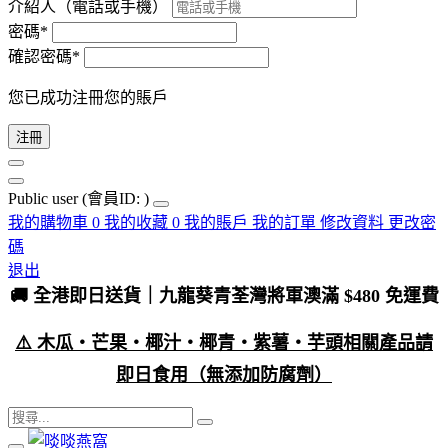
介紹人（電話或手機）
密碼*
確認密碼*
您已成功注冊您的賬戶
注冊
Public user
(會員ID: )
我的購物車
0
我的收藏
0
我的賬戶
我的訂單
修改資料
更改密
碼
退出
🚚 全港即日送貨｜九龍葵青荃灣將軍澳滿 $480 免運費
⚠️ 木瓜・芒果・椰汁・椰青・紫薯・芋頭相關產品請
即日食用（無添加防腐劑）