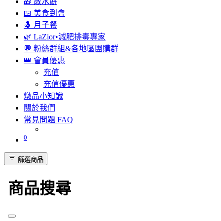
🎁 散水餅
🍱 美食到會
🤱 月子餐
🌿 LaZior•減肥排毒專家
💬 粉絲群組&各地區團購群
👑 會員優惠
充值
充值優惠
燉品小知識
關於我們
常見問題 FAQ
0
篩選商品
商品搜尋