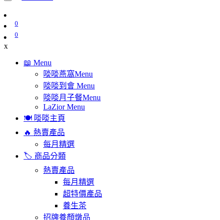
0
0
x
📖 Menu
啖啖燕窩Menu
啖啖到會 Menu
啖啖月子餐Menu
LaZior Menu
🍽️ 啖啖主頁
🔥 熱賣產品
每月精選
🏷️ 商品分類
熱賣產品
每月精選
超特價產品
養生茶
招牌養顏燉品