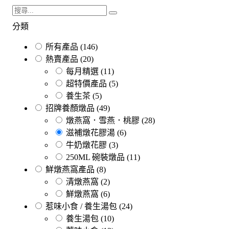
分類
所有產品
(146)
熱賣產品
(20)
每月精選
(11)
超特價產品
(5)
養生茶
(5)
招牌養顏燉品
(49)
燉燕窩．雪燕．桃膠
(28)
滋補燉花膠湯
(6)
牛奶燉花膠
(3)
250ML 碗裝燉品
(11)
鮮燉燕窩產品
(8)
清燉燕窩
(2)
鮮燉燕窩
(6)
惹味小食 / 養生湯包
(24)
養生湯包
(10)