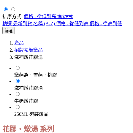
排序方式:
價格 - 從低到高
排序方式
精選
最新到貨
名稱 (A-Z)
價格 - 從低到高
價格 - 從高到低
篩選
產品
招牌養顏燉品
滋補燉花膠湯
燉燕窩．雪燕．桃膠
滋補燉花膠湯
牛奶燉花膠
250ML 碗裝燉品
花膠・燉湯 系列