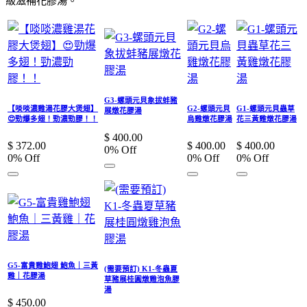
級滋補花膠湯。
G3-螺頭元貝象拔蚌豬
【啖啖濃雞湯花膠大煲翅】
G2-螺頭元貝
G1-螺頭元貝蟲草
展燉花膠湯
😍勁爆多翅！勁濃勁膠！！
烏雞燉花膠湯
花三黃雞燉花膠湯
$
400.00
$
372.00
$
400.00
$
400.00
0
% Off
0
% Off
0
% Off
0
% Off
G5-富貴雞鮑翅 鮑魚｜三黃
(需要預訂) K1-冬蟲夏
雞｜花膠湯
草豬展桂圓燉雞泡魚膠
湯
$
450.00