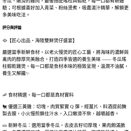
冬瓜、嫩滑的雞肉，最後搭配瑤柱與蝦乾，每一口都有新體
驗；可根據喜好加入青菜、粉絲燙煮，吸盡湯汁精華，解鎖更
多美味吃法。
評分與評論
🥘【匠心出品・海陸雙鮮煲仔盛宴】
嚴選當季新鮮食材，以老火慢煲的匠心工藝，將海味的濃鮮與
禽肉的醇厚完美融合，打造四季皆適的養生美味 —— 冬瓜瑤
柱蝦乾雞煲，每一口都是食材本味的極致呈現，溫潤不油膩，
養生又解饞✨
🦐 食材精選・每一口都是真材實料
🐔 優選三黃雞：切塊，肉質緊實 Q 彈，經薑片、料酒提前醃
製去腥，小火慢煎鎖住汁水，入口嫩滑不柴，越嚼越香。
🥒 新鮮冬瓜：選用當季冬瓜，去皮去籽切厚塊，果肉飽滿脆