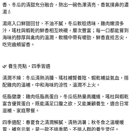
香、冬瓜的清甜充分融合，熬出一碗色澤清亮、香氣撲鼻的濃
湯💧
湯底入口鮮甜回甘，不油不膩，冬瓜軟稔透味，雞肉嫩滑多
汁，瑤柱與蝦乾的鮮香相互映襯，層次豐富；每一口都能嘗到
海味的醇厚與禽肉的溫潤，軟糯中帶有嚼勁，鮮香直抵舌尖，
吃完齒頰留香。
🌿 養生亮點・四季皆適
清潤不燥：冬瓜清熱消腫、瑤柱補腎養陰、蝦乾補益氣血，搭
配雞肉的溫補，中和海味的涼性，溫潤不上火。
低脂健康：雞肉低脂高蛋白，冬瓜低熱量高纖維，瑤柱與蝦乾
富含優質蛋白，既能滿足口腹之欲，又能兼顧養生，適合日常
滋補、家庭聚餐。
四季適配：春夏食之清潤解膩、清熱消暑；秋冬食之溫暖暖
胃、補充元氣，是一款不挑季節、不挑人群的養生煲仔。