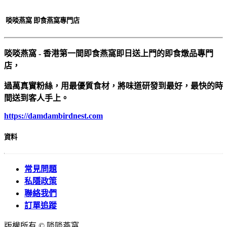
啖啖燕窩 即食燕窩專門店
啖啖燕窩 - 香港第一間即食燕窩即日送上門的即食燉品專門
店，
過萬真實粉絲，用最優質食材，將味道研發到最好，最快的時
間送到客人手上。
https://damdambirdnest.com​
資料
常見問題
私隱政策
聯絡我們
訂單追蹤
版權所有 © 啖啖燕窩