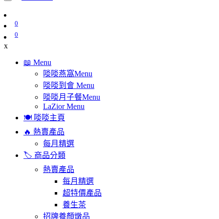
0
0
x
📖 Menu
啖啖燕窩Menu
啖啖到會 Menu
啖啖月子餐Menu
LaZior Menu
🍽️ 啖啖主頁
🔥 熱賣產品
每月精選
🏷️ 商品分類
熱賣產品
每月精選
超特價產品
養生茶
招牌養顏燉品