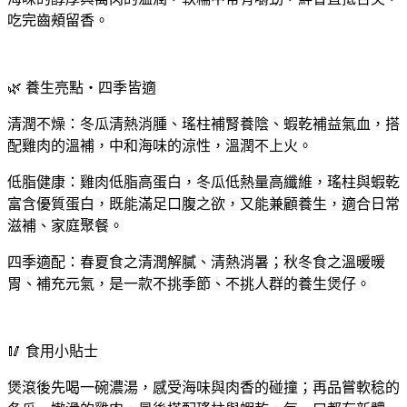
吃完齒頰留香。
🌿 養生亮點・四季皆適
清潤不燥：冬瓜清熱消腫、瑤柱補腎養陰、蝦乾補益氣血，搭
配雞肉的溫補，中和海味的涼性，溫潤不上火。
低脂健康：雞肉低脂高蛋白，冬瓜低熱量高纖維，瑤柱與蝦乾
富含優質蛋白，既能滿足口腹之欲，又能兼顧養生，適合日常
滋補、家庭聚餐。
四季適配：春夏食之清潤解膩、清熱消暑；秋冬食之溫暖暖
胃、補充元氣，是一款不挑季節、不挑人群的養生煲仔。
🥢 食用小貼士
煲滾後先喝一碗濃湯，感受海味與肉香的碰撞；再品嘗軟稔的