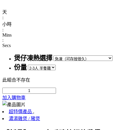
天
:
小時
:
Mins
:
Secs
煲仔凍熱選擇
份量
此組合不存在
加入購物車
超特價產品
,
濃湯雞煲 / 豬煲