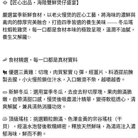
🥘【匠心出品・海陸雙鮮煲仔盛宴】
嚴選當季新鮮食材，以老火慢煲的匠心工藝，將海味的濃鮮與
禽肉的醇厚完美融合，打造四季皆適的養生美味 —— 冬瓜瑤
柱蝦乾雞煲，每一口都是食材本味的極致呈現，溫潤不油膩，
養生又解饞✨
🦐 食材精選・每一口都是真材實料
🐔 優選三黃雞：切塊，肉質緊實 Q 彈，經薑片、料酒提前醃
製去腥，小火慢煎鎖住汁水，入口嫩滑不柴，越嚼越香。
🥒 新鮮冬瓜：選用當季冬瓜，去皮去籽切厚塊，果肉飽滿脆
嫩，自帶清甜口感，慢煲後吸盡湯汁精華，變得軟稔透心，清
爽解膩，兼具清熱消腫功效。
🐚 頂級瑤柱：挑選顆粒飽滿、色澤金黃的宗谷瑤柱（干
貝），經溫水泡發後軟糯綿密，釋放天然鮮味，為湯底注入濃
郁海味，鮮而不齁。