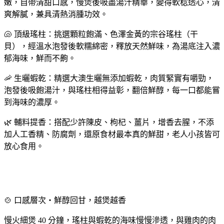
嫩，自帶清甜口感，慢煲後吸盡湯汁精華，變得軟稔透心，清
爽解膩，兼具清熱消腫功效。
🐚 頂級瑤柱：挑選顆粒飽滿、色澤金黃的宗谷瑤柱（干
貝），經溫水泡發後軟糯綿密，釋放天然鮮味，為湯底注入濃
郁海味，鮮而不齁。
🦐 生曬蝦乾：精選大澳生曬無添加蝦乾，肉質緊實有嚼勁，
泡發後吸飽湯汁，與瑤柱相得益彰，翻倍鮮醇，每一口都能嘗
到海味的濃厚。
🌿 輔料提香：搭配少許陳皮、枸杞、薑片，增香去腥，不添
加人工香精、防腐劑，還原食材最本真的鮮甜，老人小孩皆可
放心食用。
🍲 口感層次・鮮醇回甘，越煲越香
慢火細煲 40 分鐘，瑤柱與蝦乾的海味慢慢滲透，與雞肉的肉