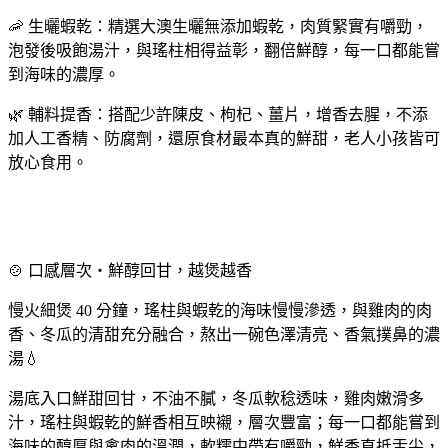
🦐 生曬蝦乾：精選大澳生曬無添加蝦乾，肉質緊實有嚼勁，
泡發後吸飽湯汁，與瑤柱相得益彰，翻倍鮮醇，每一口都能嘗
到海味的濃厚。
🌿 輔料提香：搭配少許陳皮、枸杞、薑片，增香去腥，不添
加人工香精、防腐劑，還原食材最本真的鮮甜，老人小孩皆可
放心食用。
🍲 口感層次・鮮醇回甘，越煲越香
慢火細煲 40 分鐘，瑤柱與蝦乾的海味慢慢滲透，與雞肉的肉
香、冬瓜的清甜充分融合，熬出一碗色澤清亮、香氣撲鼻的濃
湯💧
湯底入口鮮甜回甘，不油不膩，冬瓜軟稔透味，雞肉嫩滑多
汁，瑤柱與蝦乾的鮮香相互映襯，層次豐富；每一口都能嘗到
海味的醇厚與禽肉的溫潤，軟糯中帶有嚼勁，鮮香直抵舌尖，