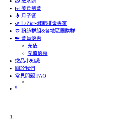
🎁 散水餅
🍱 美食到會
🤱 月子餐
🌿 LaZior•減肥排毒專家
💬 粉絲群組&各地區團購群
👑 會員優惠
充值
充值優惠
燉品小知識
關於我們
常見問題 FAQ
0