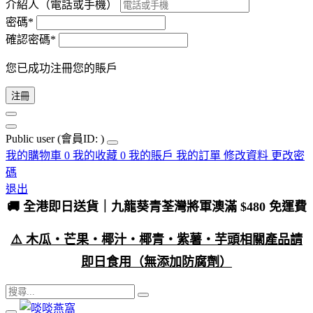
介紹人（電話或手機）
密碼*
確認密碼*
您已成功注冊您的賬戶
注冊
Public user
(會員ID: )
我的購物車
0
我的收藏
0
我的賬戶
我的訂單
修改資料
更改密
碼
退出
🚚 全港即日送貨｜九龍葵青荃灣將軍澳滿 $480 免運費
⚠️ 木瓜・芒果・椰汁・椰青・紫薯・芋頭相關產品請
即日食用（無添加防腐劑）