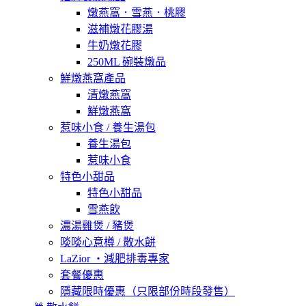
燉燕窩．雪燕．桃膠
滋補燉花膠湯
牛奶燉花膠
250ML 碗裝燉品
鮮燉燕窩產品
清燉燕窩
鮮燉燕窩
惹味小食 / 養生湯包
養生湯包
惹味小食
特色小甜品
特色小甜品
雪燕飲
濃湯雞煲 / 豬煲
啖啖心意樽 / 散水餅
LaZior ・減肥排毒專家
套餐優惠
隱藏限時優惠（只限部份時段發售）