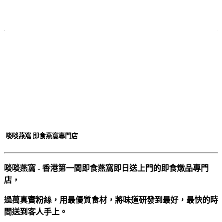
付款
方法
啖啖燕窩 即食燕窩專門店
啖啖燕窩 - 香港第一間即食燕窩即日送上門的即食燉品專門
店，
過萬真實粉絲，用最優質食材，將味道研發到最好，最快的時
間送到客人手上。