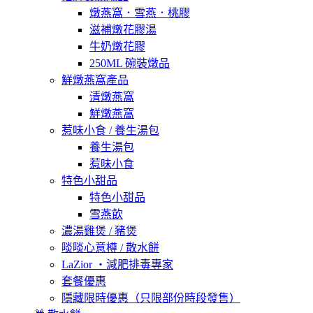
燉燕窩．雪燕．桃膠
滋補燉花膠湯
牛奶燉花膠
250ML 碗裝燉品
鮮燉燕窩產品
清燉燕窩
鮮燉燕窩
惹味小食 / 養生湯包
養生湯包
惹味小食
特色小甜品
特色小甜品
雪燕飲
濃湯雞煲 / 豬煲
啖啖心意樽 / 散水餅
LaZior ・減肥排毒專家
套餐優惠
隱藏限時優惠（只限部份時段發售）