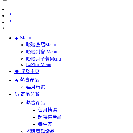
0
0
x
📖 Menu
啖啖燕窩Menu
啖啖到會 Menu
啖啖月子餐Menu
LaZior Menu
🍽️ 啖啖主頁
🔥 熱賣產品
每月精選
🏷️ 商品分類
熱賣產品
每月精選
超特價產品
養生茶
招牌養顏燉品