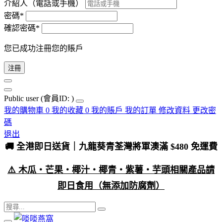
介紹人（電話或手機）
密碼*
確認密碼*
您已成功注冊您的賬戶
注冊
Public user
(會員ID: )
我的購物車
0
我的收藏
0
我的賬戶
我的訂單
修改資料
更改密
碼
退出
🚚 全港即日送貨｜九龍葵青荃灣將軍澳滿 $480 免運費
⚠️ 木瓜・芒果・椰汁・椰青・紫薯・芋頭相關產品請
即日食用（無添加防腐劑）