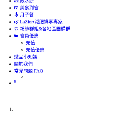
🎁 散水餅
🍱 美食到會
🤱 月子餐
🌿 LaZior•減肥排毒專家
💬 粉絲群組&各地區團購群
👑 會員優惠
充值
充值優惠
燉品小知識
關於我們
常見問題 FAQ
0