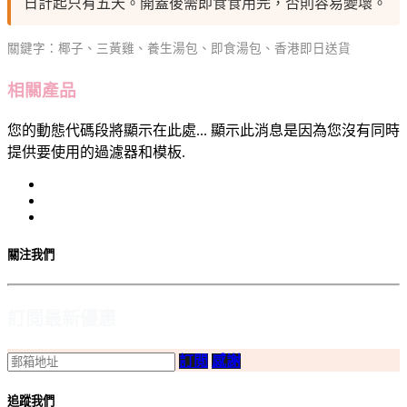
日計起只有五天。開蓋後需即食食用完，否則容易變壞。
關鍵字：椰子、三黃雞、養生湯包、即食湯包、香港即日送貨
相關產品
您的動態代碼段將顯示在此處... 顯示此消息是因為您沒有同時
提供要使用的過濾器和模板.
關注我們
訂閲最新優惠
訂閲
感謝
追蹤我們