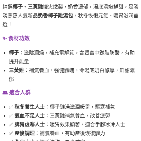
精選
椰子、三黃雞
慢火燉製，奶香濃郁，湯底滑嫩鮮甜，是啖
啖燕窩人氣新品
奶香椰子雞湯包
，秋冬恢復元氣、暖胃滋潤首
選！
✨ 食材功效
椰子
：滋陰潤燥，補充電解質，含豐富中鏈脂肪酸，有助
提升能量
三黃雞
：補氣養血，強健體魄，令湯底奶白醇厚，鮮甜濃
郁
👥 適合人群
✅
秋冬養生人士
：椰子雞湯滋潤暖胃，驅寒補氣
✅
氣血不足人士
：三黃雞補氣養血，改善疲勞
✅
脾胃虛寒人士
：暖胃效果顯著，適合手腳冰冷人士
✅
產後調理
：補氣養血，有助產後恢復體力