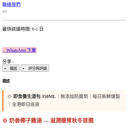
聯絡我們
最快送達時間: 0-1 日
W​​hatsApp 下單​​​​​​
分享 :
描述
評分與評論
描述
🍲
即食養生湯包 350ML
｜無添加防腐劑｜每日新鮮燉製
｜全港即日送貨
🍲 奶香椰子雞湯 — 滋潤暖胃秋冬首選