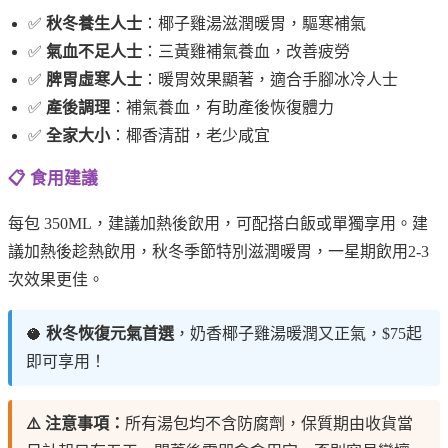
✅
秋冬養生人士
：椰子雞湯滋潤暖胃，驅寒補氣
✅
氣血不足人士
：三黃雞補氣養血，改善疲勞
✅
脾胃虛寒人士
：暖胃效果顯著，適合手腳冰冷人士
✅
產後調理
：補氣養血，有助產後恢復體力
✅
全家大小
：椰香清甜，老少咸宜
📋 食用建議
每包 350ML，建議加熱後飲用，可配搭白飯或單獨享用。建
議加熱後趁熱飲用，秋冬季節特別滋潤暖胃，一星期飲用2-3
次效果更佳。
🥥
秋冬恢復元氣首選
，奶香椰子雞湯暖潤又正氣，$75起
即可享用！
⚠️ 注意事項：
所有湯包均不含防腐劑，保質期由收貨當