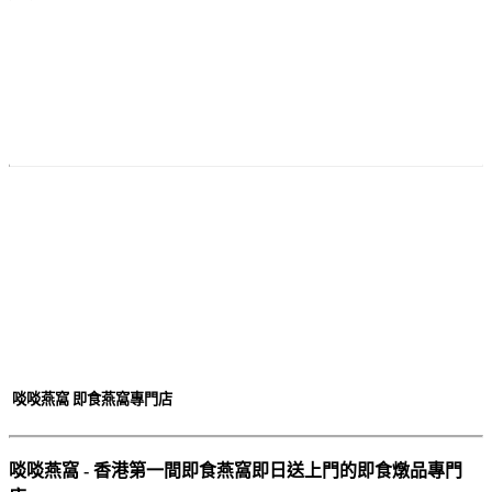
付款
方法
啖啖燕窩 即食燕窩專門店
啖啖燕窩 - 香港第一間即食燕窩即日送上門的即食燉品專門