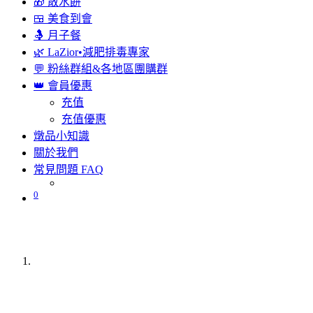
🎁 散水餅
🍱 美食到會
🤱 月子餐
🌿 LaZior•減肥排毒專家
💬 粉絲群組&各地區團購群
👑 會員優惠
充值
充值優惠
燉品小知識
關於我們
常見問題 FAQ
0