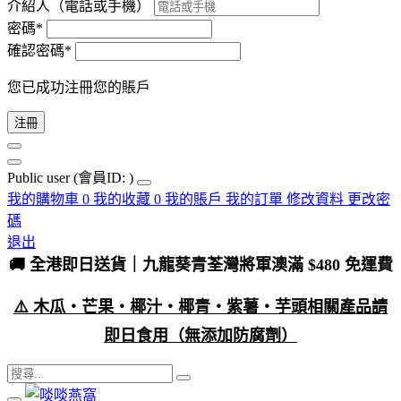
介紹人（電話或手機）
密碼*
確認密碼*
您已成功注冊您的賬戶
注冊
Public user
(會員ID: )
我的購物車
0
我的收藏
0
我的賬戶
我的訂單
修改資料
更改密
碼
退出
🚚 全港即日送貨｜九龍葵青荃灣將軍澳滿 $480 免運費
⚠️ 木瓜・芒果・椰汁・椰青・紫薯・芋頭相關產品請
即日食用（無添加防腐劑）