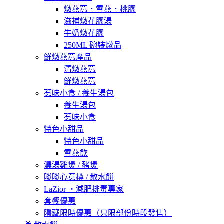
燉燕窩．雪燕．桃膠
滋補燉花膠湯
牛奶燉花膠
250ML 碗裝燉品
鮮燉燕窩產品
清燉燕窩
鮮燉燕窩
惹味小食 / 養生湯包
養生湯包
惹味小食
特色小甜品
特色小甜品
雪燕飲
濃湯雞煲 / 豬煲
啖啖心意樽 / 散水餅
LaZior ・減肥排毒專家
套餐優惠
隱藏限時優惠（只限部份時段發售）