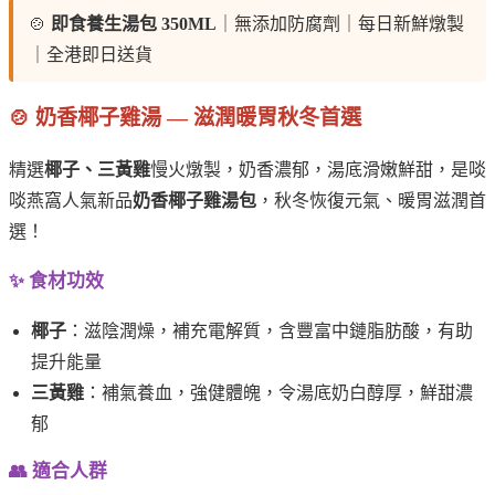
🍲
即食養生湯包 350ML
｜無添加防腐劑｜每日新鮮燉製
｜全港即日送貨
🍲 奶香椰子雞湯 — 滋潤暖胃秋冬首選
精選
椰子、三黃雞
慢火燉製，奶香濃郁，湯底滑嫩鮮甜，是啖
啖燕窩人氣新品
奶香椰子雞湯包
，秋冬恢復元氣、暖胃滋潤首
選！
✨ 食材功效
椰子
：滋陰潤燥，補充電解質，含豐富中鏈脂肪酸，有助
提升能量
三黃雞
：補氣養血，強健體魄，令湯底奶白醇厚，鮮甜濃
郁
👥 適合人群