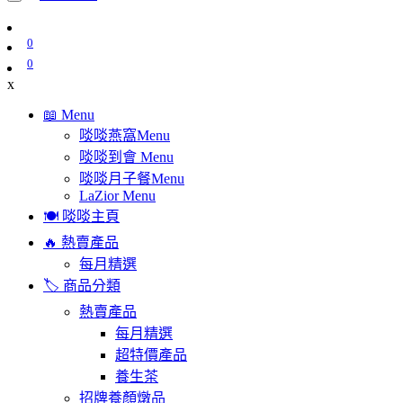
0
0
x
📖 Menu
啖啖燕窩Menu
啖啖到會 Menu
啖啖月子餐Menu
LaZior Menu
🍽️ 啖啖主頁
🔥 熱賣產品
每月精選
🏷️ 商品分類
熱賣產品
每月精選
超特價產品
養生茶
招牌養顏燉品