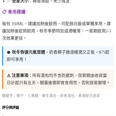
✅
全家大小
：椰香清甜，老少咸宜
📋 食用建議
每包 350ML，建議加熱後飲用，可配搭白飯或單獨享用。建
議加熱後趁熱飲用，秋冬季節特別滋潤暖胃，一星期飲用2-3
次效果更佳。
🥥
秋冬恢復元氣首選
，奶香椰子雞湯暖潤又正氣，$75起
即可享用！
⚠️ 注意事項：
所有湯包均不含防腐劑，保質期由收貨當
日計起只有五天。開蓋後需即食食用完，否則容易變壞。
關鍵字：椰子、三黃雞、養生湯包、即食湯包、香港即日送貨
評分與評論