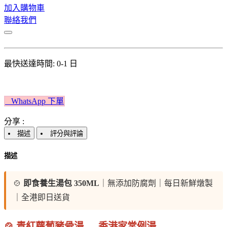
加入購物車
聯絡我們
最快送達時間: 0-1 日
W​​hatsApp 下單​​​​​​
分享 :
描述
評分與評論
描述
🍲
即食養生湯包 350ML
｜無添加防腐劑｜每日新鮮燉製
｜全港即日送貨
🍲 青紅蘿蔔豬骨湯 — 香港家常例湯