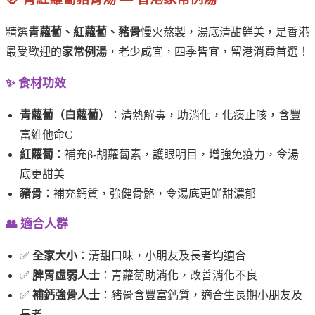
精選
青蘿蔔、紅蘿蔔、豬骨
慢火熬製，湯底清甜鮮美，是香港
最受歡迎的
家常例湯
，老少咸宜，四季皆宜，留港消費首選！
✨ 食材功效
青蘿蔔（白蘿蔔）
：清熱解毒，助消化，化痰止咳，含豐
富維他命C
紅蘿蔔
：補充β-胡蘿蔔素，護眼明目，增強免疫力，令湯
底更甜美
豬骨
：補充鈣質，強健骨骼，令湯底更鮮甜濃郁
👥 適合人群
✅
全家大小
：清甜口味，小朋友及長者均適合
✅
脾胃虛弱人士
：青蘿蔔助消化，改善消化不良
✅
補鈣強骨人士
：豬骨含豐富鈣質，適合生長期小朋友及
長者