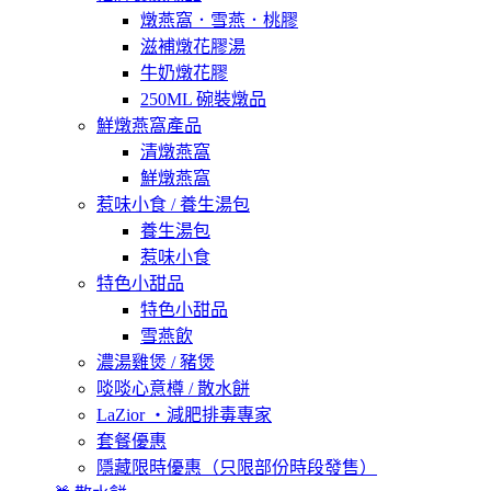
燉燕窩．雪燕．桃膠
滋補燉花膠湯
牛奶燉花膠
250ML 碗裝燉品
鮮燉燕窩產品
清燉燕窩
鮮燉燕窩
惹味小食 / 養生湯包
養生湯包
惹味小食
特色小甜品
特色小甜品
雪燕飲
濃湯雞煲 / 豬煲
啖啖心意樽 / 散水餅
LaZior ・減肥排毒專家
套餐優惠
隱藏限時優惠（只限部份時段發售）