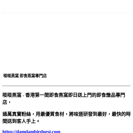
付款
方法
啖啖燕窩 即食燕窩專門店
啖啖燕窩 - 香港第一間即食燕窩即日送上門的即食燉品專門
店，
過萬真實粉絲，用最優質食材，將味道研發到最好，最快的時
間送到客人手上。
https://damdambirdnest.com​