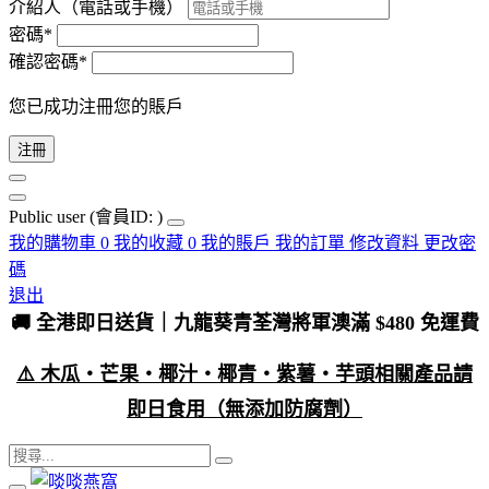
介紹人（電話或手機）
密碼*
確認密碼*
您已成功注冊您的賬戶
注冊
Public user
(會員ID: )
我的購物車
0
我的收藏
0
我的賬戶
我的訂單
修改資料
更改密
碼
退出
🚚 全港即日送貨｜九龍葵青荃灣將軍澳滿 $480 免運費
⚠️ 木瓜・芒果・椰汁・椰青・紫薯・芋頭相關產品請
即日食用（無添加防腐劑）