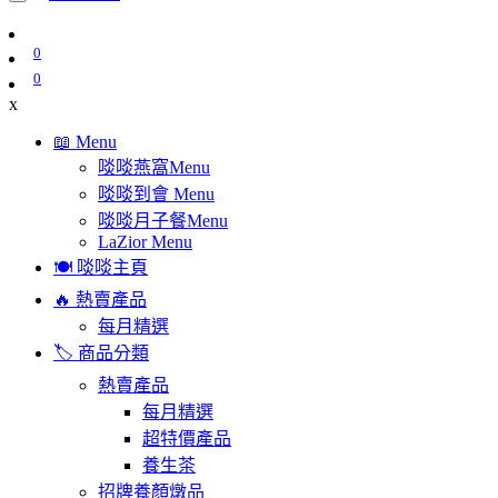
0
0
x
📖 Menu
啖啖燕窩Menu
啖啖到會 Menu
啖啖月子餐Menu
LaZior Menu
🍽️ 啖啖主頁
🔥 熱賣產品
每月精選
🏷️ 商品分類
熱賣產品
每月精選
超特價產品
養生茶
招牌養顏燉品