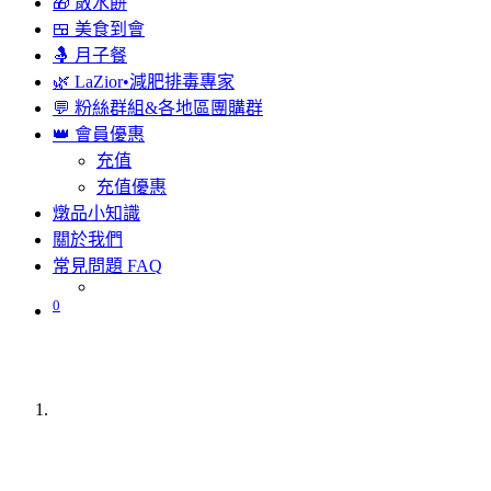
🎁 散水餅
🍱 美食到會
🤱 月子餐
🌿 LaZior•減肥排毒專家
💬 粉絲群組&各地區團購群
👑 會員優惠
充值
充值優惠
燉品小知識
關於我們
常見問題 FAQ
0