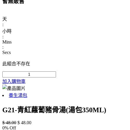
暫無販售
天
:
小時
:
Mins
:
Secs
此組合不存在
加入購物車
養生湯包
G21-青紅蘿蔔豬骨湯(湯包350ML)
$
48.00
$
48.00
0
% Off