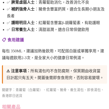
✅
脾胃虛弱人士
：青蘿蔔助消化，改善消化不良
✅
補鈣強骨人士
：豬骨含豐富鈣質，適合生長期小朋友及
長者
✅
護眼明目人士
：紅蘿蔔含豐富β-胡蘿蔔素，有助護眼
✅
日常養生人士
：清甜滋潤，適合日常保健飲用
📋 食用建議
每包 350ML，建議加熱後飲用，可配搭白飯或單獨享用。建
議每週飲用2-3次，是全家大小的健康日常例湯。
⚠️ 注意事項：
所有湯包均不含防腐劑，保質期由收貨當
日計起只有五天。開蓋後需即食食用完，否則容易變壞。
關鍵字：青蘿蔔（白蘿蔔）、紅蘿蔔、豬骨、養生湯包、即食湯包、
香港即日送貨
相關產品