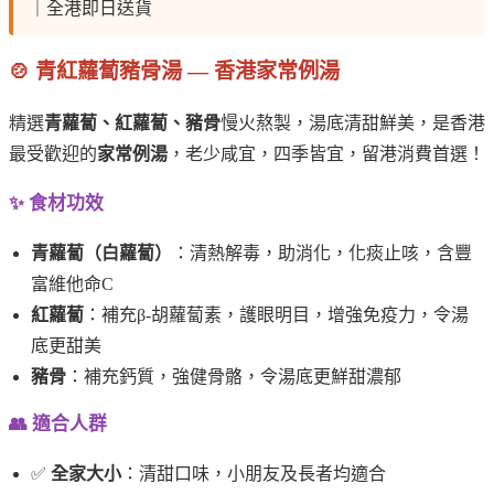
｜全港即日送貨
🍲 青紅蘿蔔豬骨湯 — 香港家常例湯
精選
青蘿蔔、紅蘿蔔、豬骨
慢火熬製，湯底清甜鮮美，是香港
最受歡迎的
家常例湯
，老少咸宜，四季皆宜，留港消費首選！
✨ 食材功效
青蘿蔔（白蘿蔔）
：清熱解毒，助消化，化痰止咳，含豐
富維他命C
紅蘿蔔
：補充β-胡蘿蔔素，護眼明目，增強免疫力，令湯
底更甜美
豬骨
：補充鈣質，強健骨骼，令湯底更鮮甜濃郁
👥 適合人群
✅
全家大小
：清甜口味，小朋友及長者均適合