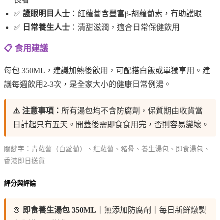
✅
護眼明目人士
：紅蘿蔔含豐富β-胡蘿蔔素，有助護眼
✅
日常養生人士
：清甜滋潤，適合日常保健飲用
📋 食用建議
每包 350ML，建議加熱後飲用，可配搭白飯或單獨享用。建
議每週飲用2-3次，是全家大小的健康日常例湯。
⚠️ 注意事項：
所有湯包均不含防腐劑，保質期由收貨當
日計起只有五天。開蓋後需即食食用完，否則容易變壞。
關鍵字：青蘿蔔（白蘿蔔）、紅蘿蔔、豬骨、養生湯包、即食湯包、
香港即日送貨
評分與評論
🍲
即食養生湯包 350ML
｜無添加防腐劑｜每日新鮮燉製