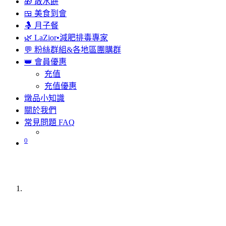
🎁 散水餅
🍱 美食到會
🤱 月子餐
🌿 LaZior•減肥排毒專家
💬 粉絲群組&各地區團購群
👑 會員優惠
充值
充值優惠
燉品小知識
關於我們
常見問題 FAQ
0