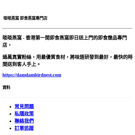
啖啖燕窩 即食燕窩專門店
啖啖燕窩 - 香港第一間即食燕窩即日送上門的即食燉品專門
店，
過萬真實粉絲，用最優質食材，將味道研發到最好，最快的時
間送到客人手上。
https://damdambirdnest.com​
資料
常見問題
私隱政策
聯絡我們
訂單追蹤