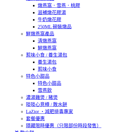
燉燕窩．雪燕．桃膠
滋補燉花膠湯
牛奶燉花膠
250ML 碗裝燉品
鮮燉燕窩產品
清燉燕窩
鮮燉燕窩
惹味小食 / 養生湯包
養生湯包
惹味小食
特色小甜品
特色小甜品
雪燕飲
濃湯雞煲 / 豬煲
啖啖心意樽 / 散水餅
LaZior ・減肥排毒專家
套餐優惠
隱藏限時優惠（只限部份時段發售）