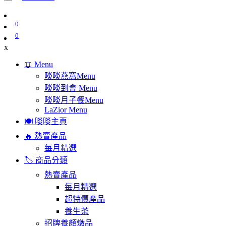
0
0
x
📖 Menu
啖啖燕窩Menu
啖啖到會 Menu
啖啖月子餐Menu
LaZior Menu
🍽️ 啖啖主頁
🔥 熱賣產品
每月精選
🏷️ 商品分類
熱賣產品
每月精選
超特價產品
養生茶
招牌養顏燉品