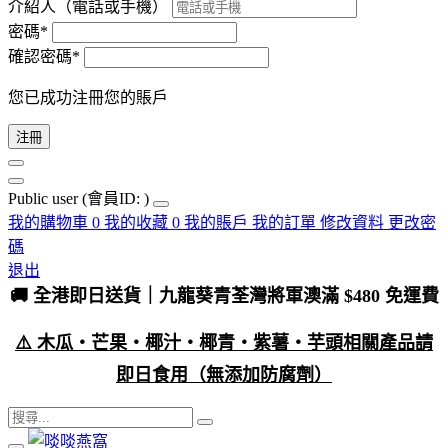
介紹人（電話或手機）
密碼*
確認密碼*
您已成功注冊您的賬戶
注冊
Public user
(會員ID: )
我的購物車
0
我的收藏
0
我的賬戶
我的訂單
修改資料
更改密
碼
退出
🚚 全港即日送貨｜九龍葵青荃灣將軍澳滿 $480 免運費
⚠️ 木瓜・芒果・椰汁・椰青・紫薯・芋頭相關產品請
即日食用（無添加防腐劑）